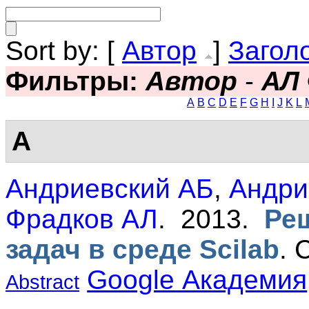
Sort by: [
Автор
]
Загол
Фильтры:
Автор
-
АЛ
A
B
C
D
E
F
G
H
I
J
K
L
А
Андриевский АБ
,
Андри
Фрадков АЛ
. 2013.
Ре
задач в среде Scilab
.
Google Академия
Abstract