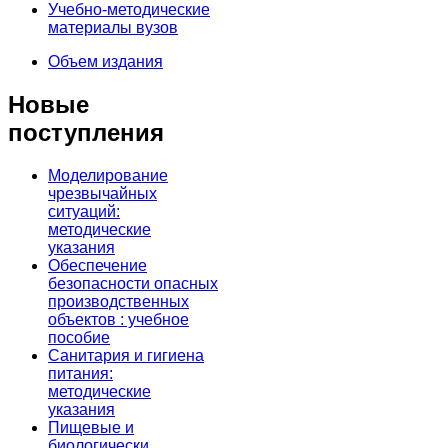
Учебно-методические
материалы вузов
Объем издания
Новые
поступления
Моделирование
чрезвычайных
ситуаций:
методические
указания
Обеспечение
безопасности опасных
производственных
объектов : учебное
пособие
Санитария и гигиена
питания:
методические
указания
Пищевые и
биологически