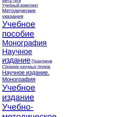
Мета теги
Учебный комплект
Методические
указания
Учебное
пособие
Монография
Научное
издание
Практикум
Сборник научных трудов
Научное издание.
Монография
Учебное
издание
Учебно-
методическое