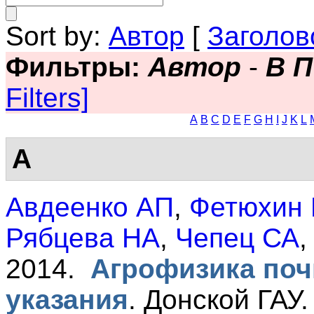
Sort by:
Автор
[
Заголов
Фильтры:
Автор
-
В П
Filters]
A
B
C
D
E
F
G
H
I
J
K
L
А
Авдеенко АП
,
Фетюхин
Рябцева НА
,
Чепец СА
2014.
Агрофизика поч
указания
.
Донской ГАУ.