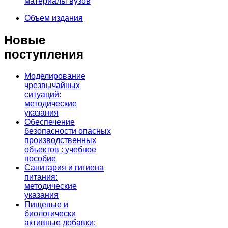
материалы вузов
Объем издания
Новые
поступления
Моделирование
чрезвычайных
ситуаций:
методические
указания
Обеспечение
безопасности опасных
производственных
объектов : учебное
пособие
Санитария и гигиена
питания:
методические
указания
Пищевые и
биологически
активные добавки: