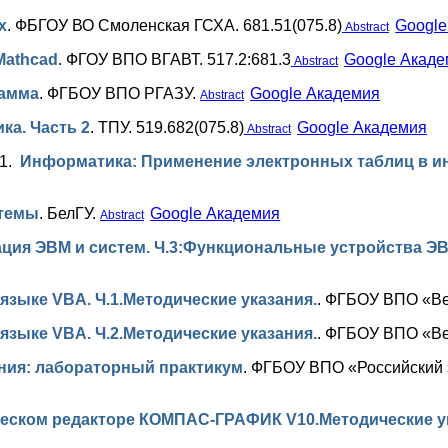
х
.
ФБГОУ ВО Смоленская ГСХА. 681.51(075.8)
Google
Abstract
Mathcad
.
ФГОУ ВПО ВГАВТ. 517.2:681.3
Google Акад
Abstract
рамма
.
ФГБОУ ВПО РГАЗУ.
Google Академия
Abstract
а. Часть 2
.
ТПУ. 519.682(075.8)
Google Академия
Abstract
01.
Информатика: Применение электронных таблиц в ин
темы
.
БелГУ.
Google Академия
Abstract
ция ЭВМ и систем. Ч.3:Функциональные устройства Э
зыке VBA. Ч.1.Методические указания.
.
ФГБОУ ВПО «Вел
зыке VBA. Ч.2.Методические указания.
.
ФГБОУ ВПО «Вел
ия: лабораторный практикум
.
ФГБОУ ВПО «Российский э
еском редакторе КОМПАС-ГРАФИК V10.Методические у