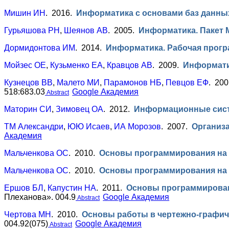
Мишин ИН
. 2016.
Информатика с основами баз данны
Гурьяшова РН
,
Шеянов АВ
. 2005.
Информатика. Пакет 
Дормидонтова ИМ
. 2014.
Информатика. Рабочая прог
Мойзес ОЕ
,
Кузьменко ЕА
,
Кравцов АВ
. 2009.
Информатик
Кузнецов ВВ
,
Малето МИ
,
Парамонов НБ
,
Певцов ЕФ
. 20
518:683.03
Google Академия
Abstract
Маторин СИ
,
Зимовец ОА
. 2012.
Информационные сис
ТМ Александри
,
ЮЮ Исаев
,
ИА Морозов
. 2007.
Организа
Академия
Мальченкова ОС
. 2010.
Основы программирования на я
Мальченкова ОС
. 2010.
Основы программирования на я
Ершов БЛ
,
Капустин НА
. 2011.
Основы программирован
Плеханова». 004.9
Google Академия
Abstract
Чертова МН
. 2010.
Основы работы в чертежно-графич
004.92(075)
Google Академия
Abstract