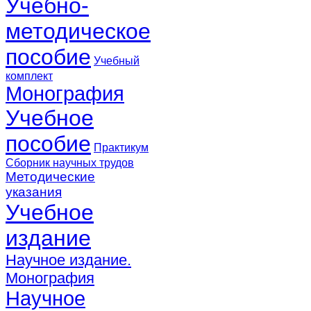
Учебно-
методическое
пособие
Учебный
комплект
Монография
Учебное
пособие
Практикум
Сборник научных трудов
Методические
указания
Учебное
издание
Научное издание.
Монография
Научное