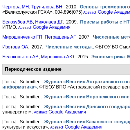
Чертова МН
,
Трунилова ВН
. 2010.
Основы трехмерного 
«Великолукская ГСХА». 004.896(075)
Google Акаде
Abstract
Белозубов АВ
,
Николаев ДГ
. 2009.
Приемы работы с HT
ИТМО.
Google Академия
Abstract
Мирошниченко ГП
,
Петрашень АГ
. 2007.
Численные ме
Изотова ОА
. 2017.
Численные методы.
.
ФБГОУ ВО Смол
Белокопытов АВ
,
Миронкина АЮ
. 2015.
Эконометрика. 
Периодическое издание
[Гость]
. Submitted.
Журнал «Вестник Астраханского гос
информатика»
.
ФГБОУ ВПО «Астраханский государствен
[Гость]
. Submitted.
Журнал «Вестник Воронежского инс
[Гость]
. Submitted.
Журнал «Вестник Донского государс
университет».
Google Академия
Abstract
[Гость]
. Submitted.
Журнал «Вестник Казанского госуда
культуры и искусств».
Google Академия
Abstract