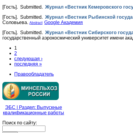
[Гость]
. Submitted.
Журнал «Вестник Кемеровского гос
[Гость]
. Submitted.
Журнал «Вестник Рыбинской госуда
Соловьева.
Google Академия
Abstract
[Гость]
. Submitted.
Журнал «Вестник Сибирского госуда
государственный аэрокосмический университет имени ак
1
2
следующая ›
последняя »
Правообладатель
ЭБС | Раздел: Выпускные
квалификационные работы
Поиск по сайту: