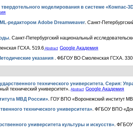
твердотельного моделирования в системе «Компас-3D
мия
ML-редактором Adobe Dreamweaver
.
Санкт-Петербургски
тоды
.
Санкт-Петербургский национальный исследовательск
енская ГСХА. 519.6
Google Академия
Abstract
Методические указания
.
ФБГОУ ВО Смоленская ГСХА. 330.
ударственного технического университета. Серия: Упр
ный технический университет».
Google Академия
Abstract
титута МВД России»
.
ГОУ ВПО «Воронежский институт МВ
твенного технического университета»
.
ФГБОУ ВПО «Дон
рственного университета культуры и искусств»
.
ФГБОУ 