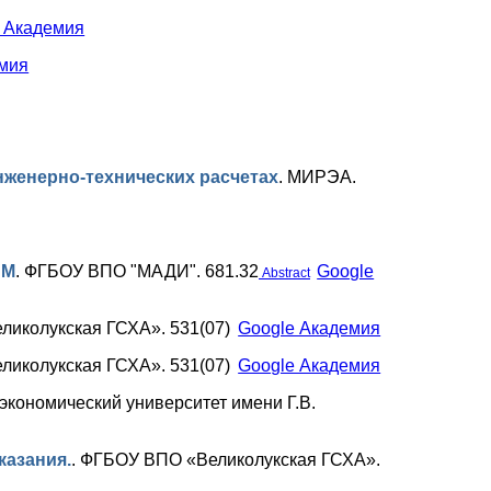
 Академия
емия
женерно-технических расчетах
.
МИРЭА.
ВМ
.
ФГБОУ ВПО "МАДИ". 681.32
Google
Abstract
иколукская ГСХА». 531(07)
Google Академия
иколукская ГСХА». 531(07)
Google Академия
кономический университет имени Г.В.
казания.
.
ФГБОУ ВПО «Великолукская ГСХА».