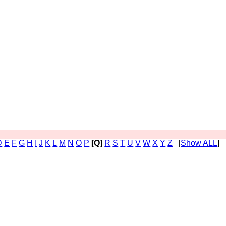
D
E
F
G
H
I
J
K
L
M
N
O
P
[Q]
R
S
T
U
V
W
X
Y
Z
[
Show ALL
]