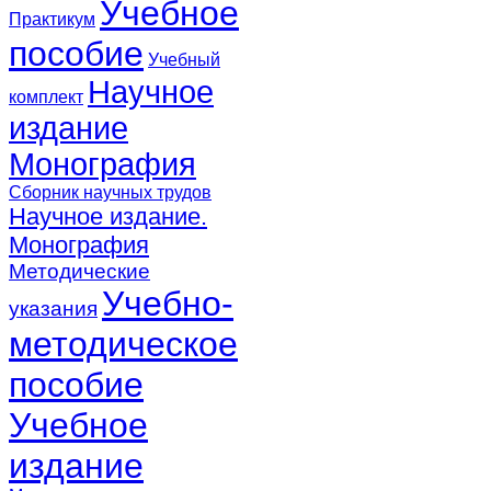
Учебное
Практикум
пособие
Учебный
Научное
комплект
издание
Монография
Сборник научных трудов
Научное издание.
Монография
Методические
Учебно-
указания
методическое
пособие
Учебное
издание