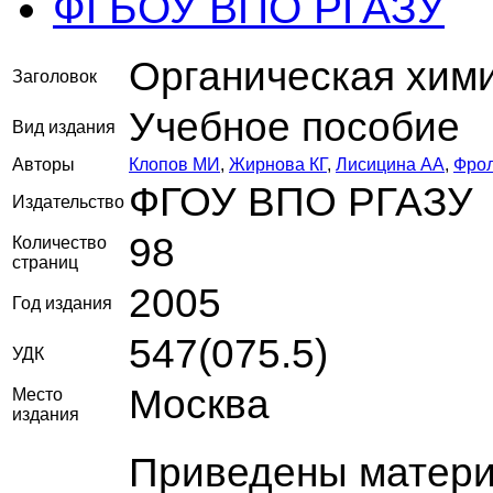
ФГБОУ ВПО РГАЗУ
Органическая хим
Заголовок
Учебное пособие
Вид издания
Авторы
Клопов МИ
,
Жирнова КГ
,
Лисицина АА
,
Фро
ФГОУ ВПО РГАЗУ
Издательство
98
Количество
страниц
2005
Год издания
547(075.5)
УДК
Москва
Место
издания
Приведены матери