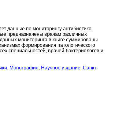
яет данные по мониторингу антибиотико-
нные предназначены врачам различных
 данных мониторинга в книге суммированы
механизмах формирования патологического
всех специальностей, врачей-бактериологов и
ики
,
Монография
,
Научное издание
,
Санкт-