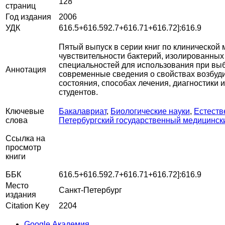
128
страниц
Год издания
2006
УДК
616.5+616.592.7+616.71+616.72]:616.9
Пятый выпуск в серии книг по клинической
чувствительности бактерий, изолированных
специальностей для использования при выб
Аннотация
современные сведения о свойствах возбуди
состояния, способах лечения, диагностики 
студентов.
Ключевые
Бакалавриат
,
Биологические науки
,
Естеств
слова
Петербургский государственный медицински
Ссылка на
просмотр
книги
ББК
616.5+616.592.7+616.71+616.72]:616.9
Место
Санкт-Петербург
издания
Citation Key
2204
Google Академия