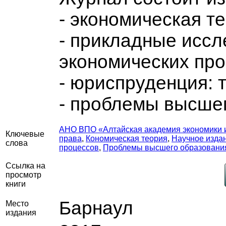
- экономическая т
- прикладные иссл
экономических про
- юриспруденция: т
- проблемы высшег
АНО ВПО «Алтайская академия экономики и
Ключевые
права
,
Кономическая теория
,
Научное изда
слова
процессов
,
Проблемы высшего образовани
Ссылка на
просмотр
книги
Барнаул
Место
издания