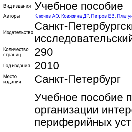
Учебное пособие
Вид издания
Авторы
Ключев АО
,
Ковязина ДР
,
Петров ЕВ
,
Плату
Санкт-Петербургс
Издательство
исследовательски
290
Количество
страниц
2010
Год издания
Санкт-Петербург
Место
издания
Учебное пособие 
организации инте
периферийных уст