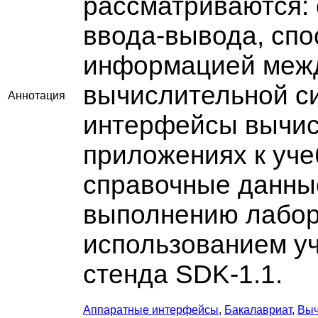
рассматриваются:
ввода-вывода, сп
информацией межд
вычислительной с
Аннотация
интерфейсы вычис
приложениях к уч
справочные данные
выполнению лабор
использованием у
стенда SDK-1.1.
Аппаратные интерфейсы
,
Бакалавриат
,
Выч