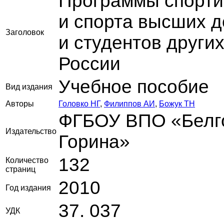
Программы спорти
и спорта высших 
Заголовок
и студентов други
России
Учебное пособие
Вид издания
Авторы
Головко НГ
,
Филиппов АИ
,
Божук ТН
ФГБОУ ВПО «Белго
Издательство
Горина»
132
Количество
страниц
2010
Год издания
37. 037
УДК