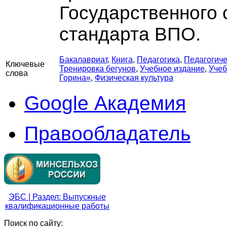
Государственного 
стандарта ВПО.
Бакалавриат
,
Книга
,
Педагогика
,
Педагогиче
Ключевые
Тренировка бегунов
,
Учебное издание
,
Учеб
слова
Горина»
,
Физическая культура
Google Академия
Правообладатель
ЭБС | Раздел: Выпускные
квалификационные работы
Поиск по сайту: