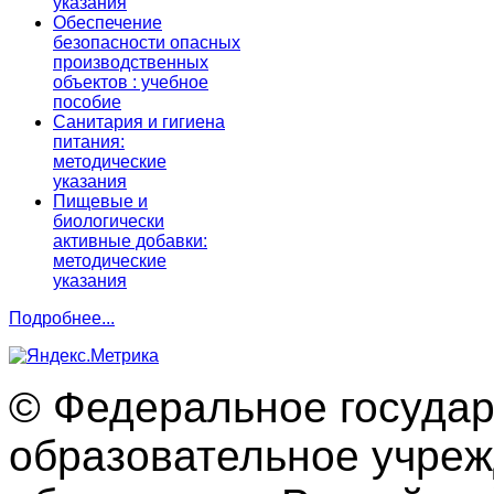
указания
Обеспечение
безопасности опасных
производственных
объектов : учебное
пособие
Санитария и гигиена
питания:
методические
указания
Пищевые и
биологически
активные добавки:
методические
указания
Подробнее...
© Федеральное госуда
образовательное учре