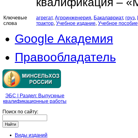
квалификация – «
Ключевые
агрегат
,
Агроинженерия
,
Бакалавриат
,
груз
,
слова
трактор
,
Учебное издание
,
Учебное пособие
Google Академия
Правообладатель
ЭБС | Раздел: Выпускные
квалификационные работы
Поиск по сайту:
Виды изданий