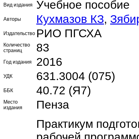
Учебное пособие
Вид издания
Кухмазов КЗ
,
Зяби
Авторы
РИО ПГСХА
Издательство
83
Количество
страниц
2016
Год издания
631.3004 (075)
УДК
40.72 (Я7)
ББК
Пенза
Место
издания
Практикум подгото
рабочей программ