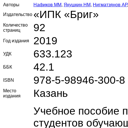
Авторы
Нафиков ММ
,
Якушкин НМ
,
Нигматзянов АР
«ИПК «Бриг»
Издательство
92
Количество
страниц
2019
Год издания
633.123
УДК
42.1
ББК
978-5-98946-300-8
ISBN
Казань
Место
издания
Учебное пособие 
студентов обучаю