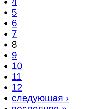
4
5
6
7
8
9
10
11
12
следующая ›
последняя »