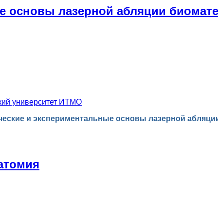
ые основы лазерной абляции биомат
кий университет ИТМО
ческие и экспериментальные основы лазерной абляци
натомия