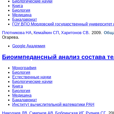
Биологические науки
Книга
Биология
Медицина
Бакалавриат
ГОУ ВПО Мордовский государственный университет и
Плотникова НА
,
Кемайкин СП
,
Харитонов СВ
. 2009.
Обща
Огарева.
Google Академия
Биоимпедансный анализ состава те
Монография
Биология
Естественные науки
Биологические науки
Книга
Биология
Медицина
Бакалавриат
Институт вычислительной математики РАН
Николаев ДВ
,
Смирнов АВ
,
Бобринская ИГ
,
Руднев СГ
. 2