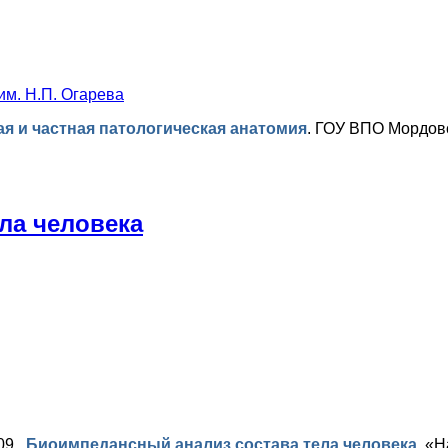
м. Н.П. Огарева
я и частная патологическая анатомия
.
ГОУ ВПО Мордовск
ла человека
009.
Биоимпедансный анализ состава тела человека
.
«На