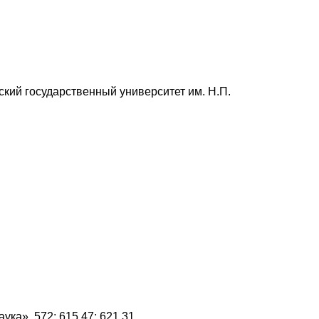
ий государственный университет им. Н.П.
ука». 572; 615.47; 621.31