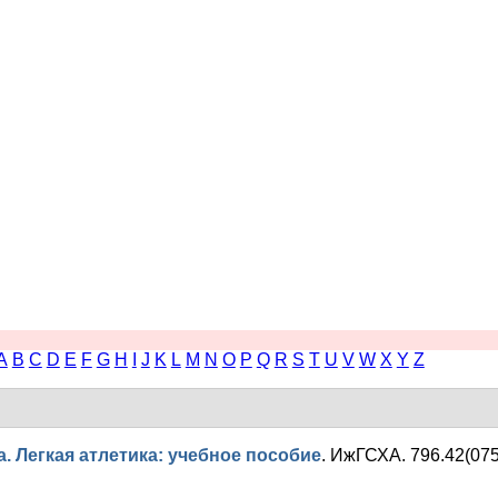
A
B
C
D
E
F
G
H
I
J
K
L
M
N
O
P
Q
R
S
T
U
V
W
X
Y
Z
. Легкая атлетика: учебное пособие
.
ИжГСХА. 796.42(075