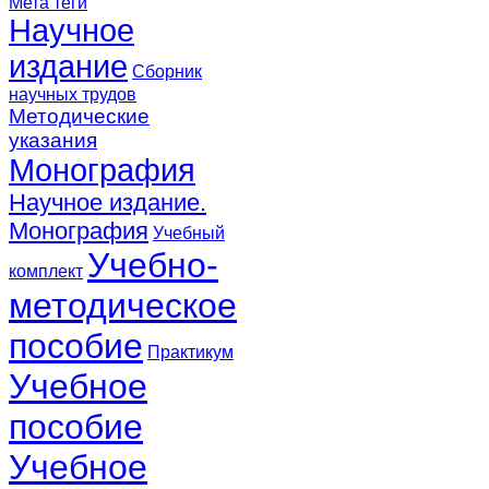
Мета теги
Научное
издание
Сборник
научных трудов
Методические
указания
Монография
Научное издание.
Монография
Учебный
Учебно-
комплект
методическое
пособие
Практикум
Учебное
пособие
Учебное