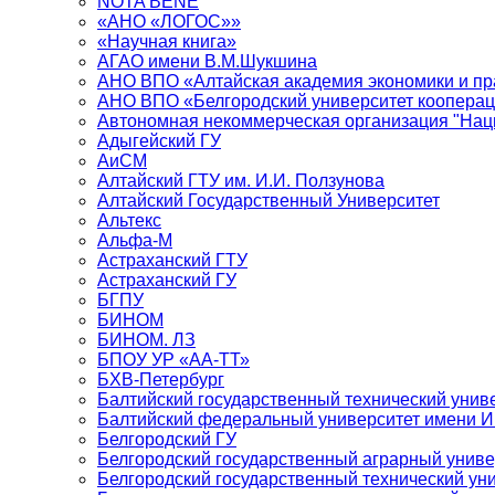
NOTA BENE
«АНО «ЛОГОС»»
«Научная книга»
АГАО имени В.М.Шукшина
АНО ВПО «Алтайская академия экономики и пра
АНО ВПО «Белгородский университет кооперац
Автономная некоммерческая организация "Нац
Адыгейский ГУ
АиСМ
Алтайский ГТУ им. И.И. Ползунова
Алтайский Государственный Университет
Альтекс
Альфа-М
Астраханский ГТУ
Астраханский ГУ
БГПУ
БИНОМ
БИНОМ. ЛЗ
БПОУ УР «АА-ТТ»
БХВ-Петербург
Балтийский государственный технический унив
Балтийский федеральный университет имени 
Белгородский ГУ
Белгородский государственный аграрный униве
Белгородский государственный технический уни