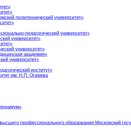
итет»
итет»
мский политехнический университет»
ситет»
сионально-педагогический университет»
ский университет»
ситет»
ческий университет»
дицинская академия»
кий университет»
дагогический институт»
тет им. Н.П. Огарева
техникум»
 высшего профессионального образования Московский госу