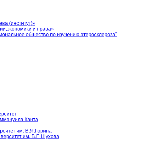
ва (институт)»
ии,экономики и права»
иональное общество по изучению атеросклероза"
ерситет
Иммануила Канта
рситет им. В.Я.Горина
верситет им. В.Г. Шухова