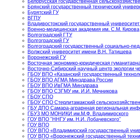
Белорусская государственная сельскохозяйств
Брянский государственный технический универ
Бурятский ГУ
ВГПУ
Владивостокский государственный университет
Военно-медицинская академия им. С.М. Кирова
Волгоградский ГТУ
Волгоградский ГУ
Волгоградский государственный социально-пед
Волжский университет имени В.Н. Татищева
Воронежский ГУ
Восточная экономико-юридическая гуманитарн
Восточно-Сибирский научный центр экологии 
ГБОУ ВПО «Казанский государственный технол
ГБОУ ВПО АГМА Минздрава России
ГБОУ ВПО ИвГМА Минздрава
ГБОУ ВПО СЗГМУ им. И.И. Мечникова
ГБОУ СПО
ГБОУ СПО Стерлитамакский сельскохозяйстве
ГБУ ДПО Самара-аграрнная региональная инф
ГБУЗ МО МОНИКИ им.М.Ф. Владимирского
ГОУ ВПО "ННГУ им. Н.И. Лобачевского"
ГОУ ВПО
ГОУ ВПО «Владимирский государственный уни
ГОУ ВПО «Воронежский государственный техни