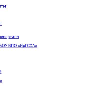
тет
т
ниверситет
ФГБОУ ВПО «ИрГСХА»
й
°»