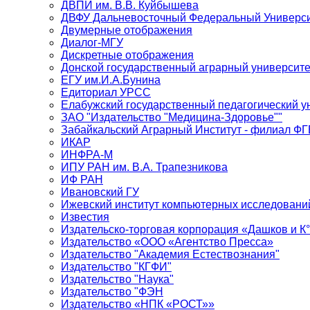
ДВПИ им. В.В. Куйбышева
ДВФУ Дальневосточный Федеральный Универси
Двумерные отображения
Диалог-МГУ
Дискретные отображения
Донской государственный аграрный университе
ЕГУ им.И.А.Бунина
Едиториал УРСС
Елабужский государственный педагогический у
ЗАО "Издательство "Медицина-Здоровье""
Забайкальский Аграрный Институт - филиал 
ИКАР
ИНФРА-М
ИПУ РАН им. В.А. Трапезникова
ИФ РАН
Ивановский ГУ
Ижевский институт компьютерных исследовани
Известия
Издательско-торговая корпорация «Дашков и К
Издательство «ООО «Агентство Пресса»
Издательство "Академия Естествознания"
Издательство "КГФИ"
Издательство "Наука"
Издательство "ФЭН
Издательство «НПК «РОСТ»»