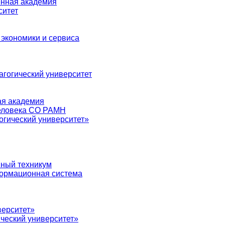
енная академия
ситет
 экономики и сервиса
агогический университет
ая академия
человека СО РАМН
огический университет»
нный техникум
ормационная система
верситет»
ческий университет»