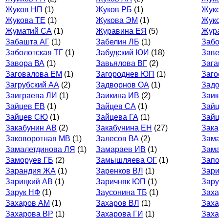
Жуков НП
(1)
Жуков РБ
(1)
Жук
Жукова ТЕ
(1)
Жукова ЭМ
(1)
Жук
Жуматий СА
(1)
Журавина ЕЯ
(5)
Жур
Забашта АГ
(1)
Забелин ЛБ
(1)
Забо
Заболотская ТГ
(1)
Забудский ЮИ
(18)
Заве
Завора ВА
(1)
Завьялова ВГ
(2)
Зага
Заговалова ЕМ
(1)
Загороднев ЮП
(1)
Заго
Загрубский АА
(2)
Задворнов ОА
(1)
Зад
Заиграева ЛИ
(1)
Заикина ИВ
(2)
Заик
Зайцев ЕВ
(1)
Зайцев СА
(1)
Зай
Зайцев СЮ
(1)
Зайцева ГА
(1)
Зайц
Закабунин АВ
(2)
Закабунина ЕН
(27)
Зака
Заковоротная МВ
(1)
Залесов ВА
(2)
Зам
Замалетдинова ЛЯ
(1)
Замараев ИВ
(1)
Зам
Заморуев ГБ
(2)
Замышляева ОГ
(1)
Запо
Зарандия ЖА
(1)
Заренков ВЛ
(1)
Зари
Зарицкий АВ
(1)
Заричняк ЮП
(1)
Зару
Зарук НФ
(1)
Заусонина ТБ
(1)
Заха
Захаров АМ
(1)
Захаров ВЛ
(1)
Зах
Захарова ВР
(1)
Захарова ГИ
(1)
Заха