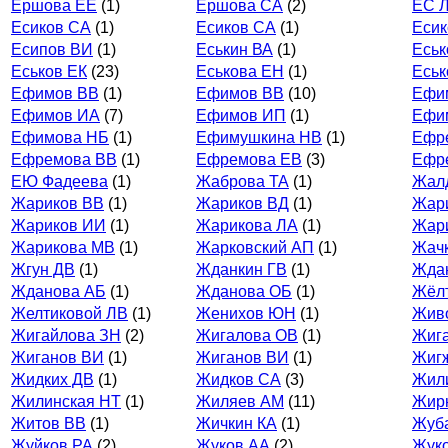
Ершова ЕЕ
(1)
Ершова СА
(2)
ЕС 
Есиков СА
(1)
Есиков СА
(1)
Еси
Есипов ВИ
(1)
Еськин ВА
(1)
Еськ
Еськов ЕК
(23)
Еськова ЕН
(1)
Еськ
Ефимов ВВ
(1)
Ефимов ВВ
(10)
Ефи
Ефимов ИА
(7)
Ефимов ИП
(1)
Ефи
Ефимова НБ
(1)
Ефимушкина НВ
(1)
Ефр
Ефремова ВВ
(1)
Ефремова ЕВ
(3)
Ефр
ЕЮ Фадеева
(1)
Жаброва ТА
(1)
Жал
Жариков ВВ
(1)
Жариков ВД
(1)
Жар
Жариков ИИ
(1)
Жарикова ЛА
(1)
Жар
Жарикова МВ
(1)
Жарковский АП
(1)
Жач
Жгун ДВ
(1)
Жданкин ГВ
(1)
Жда
Жданова АБ
(1)
Жданова ОБ
(1)
Жёл
Желтиковой ЛВ
(1)
Женихов ЮН
(1)
Живо
Жигайлова ЗН
(2)
Жигалова ОВ
(1)
Жиг
Жиганов ВИ
(1)
Жиганов ВИ
(1)
Жиг
Жидких ДВ
(1)
Жидков СА
(3)
Жил
Жилинская НТ
(1)
Жиляев АМ
(11)
Жир
Житов ВВ
(1)
Жичкин КА
(1)
Жуб
Жуйков РА
(2)
Жуков АА
(2)
Жук