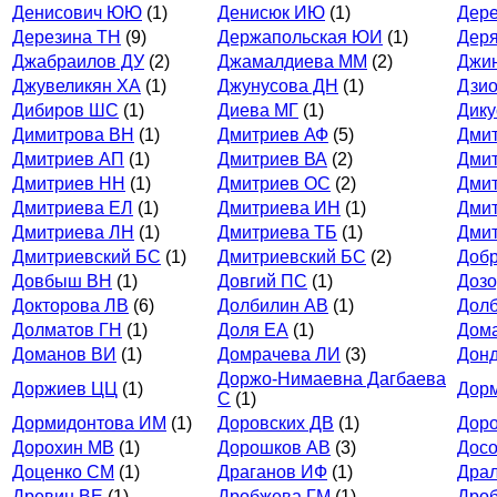
Денисович ЮЮ
(1)
Денисюк ИЮ
(1)
Дере
Дерезина ТН
(9)
Держапольская ЮИ
(1)
Деря
Джабраилов ДУ
(2)
Джамалдиева ММ
(2)
Джи
Джувеликян ХА
(1)
Джунусова ДН
(1)
Дзио
Дибиров ШС
(1)
Диева МГ
(1)
Дику
Димитрова ВН
(1)
Дмитриев АФ
(5)
Дми
Дмитриев АП
(1)
Дмитриев ВА
(2)
Дми
Дмитриев НН
(1)
Дмитриев ОС
(2)
Дми
Дмитриева ЕЛ
(1)
Дмитриева ИН
(1)
Дми
Дмитриева ЛН
(1)
Дмитриева ТБ
(1)
Дми
Дмитриевский БС
(1)
Дмитриевский БС
(2)
Добр
Довбыш ВН
(1)
Довгий ПС
(1)
Дозо
Докторова ЛВ
(6)
Долбилин АВ
(1)
Дол
Долматов ГН
(1)
Доля ЕА
(1)
Дом
Доманов ВИ
(1)
Домрачева ЛИ
(3)
Донд
Доржо-Нимаевна Дагбаева
Доржиев ЦЦ
(1)
Дор
С
(1)
Дормидонтова ИМ
(1)
Доровских ДВ
(1)
Дор
Дорохин МВ
(1)
Дорошков АВ
(3)
Досо
Доценко СМ
(1)
Драганов ИФ
(1)
Дра
Древин ВЕ
(1)
Дробжева ГМ
(1)
Дро