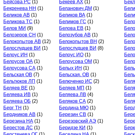
Бейсова РС
(1)
Бекеев АХ
(1)
Бек
Бекренева НН
(1)
Беланович ДМ
(1)
Бели
Беликов АВ
(1)
Беликов ВА
(1)
Бели
Беликова ТС
(1)
Белимов ГС
(1)
Бел
Белов МИ
(9)
Белова ЕВ
(1)
Бел
Белозеров СН
(1)
Белозубов АВ
(1)
Бело
Белокопытов АВ
(12)
Белокопытов ВН
(2)
Бел
Белослудцев ВИ
(1)
Белослудцев ВИ
(8)
Бело
Белоус ИН
(1)
Белоус ИО
(1)
Бел
Белоусов ОА
(1)
Белоусова ОМ
(1)
Бело
Белоусова СА
(1)
Белых ИН
(1)
Бел
Бельская ОВ
(7)
Бельская. ОВ
(1)
Бель
Бельтюков ЛП
(1)
Белюченко ИС
(2)
Беля
Беляев ВЕ
(1)
Беляев МП
(1)
Бел
Беляева ИВ
(1)
Беляева ЛВ
(4)
Бел
Беляева ОБ
(2)
Беляков СА
(2)
Беля
Берг ТН
(1)
Бердина МЮ
(1)
Берд
Бердников АВ
(1)
Березин СВ
(1)
Бере
Березина НА
(1)
Березовский АЭ
(1)
Бере
Берестов ДС
(1)
Беридзе КИ
(1)
Берк
Берстенева ОГ
(1)
Беседина НА
(1)
Бес