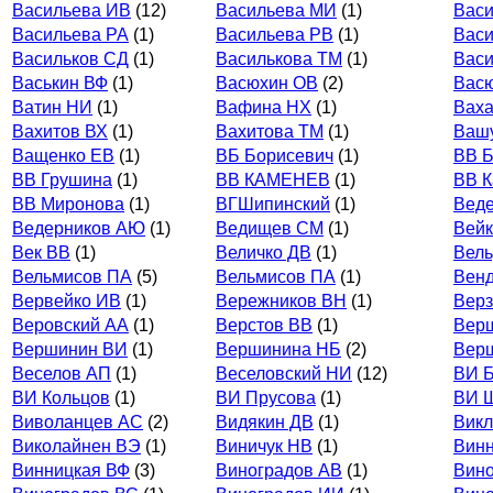
Васильева ИВ
(12)
Васильева МИ
(1)
Васи
Васильева РА
(1)
Васильева РВ
(1)
Васи
Васильков СД
(1)
Василькова ТМ
(1)
Васи
Васькин ВФ
(1)
Васюхин ОВ
(2)
Вас
Ватин НИ
(1)
Вафина НХ
(1)
Вах
Вахитов ВХ
(1)
Вахитова ТМ
(1)
Ваш
Ващенко ЕВ
(1)
ВБ Борисевич
(1)
ВВ Б
ВВ Грушина
(1)
ВВ КАМЕНЕВ
(1)
ВВ К
ВВ Миронова
(1)
ВГШипинский
(1)
Вед
Ведерников АЮ
(1)
Ведищев СМ
(1)
Вейк
Век ВВ
(1)
Величко ДВ
(1)
Вел
Вельмисов ПА
(5)
Вельмисов ПА
(1)
Вен
Вервейко ИВ
(1)
Вережников ВН
(1)
Верз
Веровский АА
(1)
Верстов ВВ
(1)
Вер
Вершинин ВИ
(1)
Вершинина НБ
(2)
Вер
Веселов АП
(1)
Веселовский НИ
(12)
ВИ 
ВИ Кольцов
(1)
ВИ Прусова
(1)
ВИ 
Виволанцев АС
(2)
Видякин ДВ
(1)
Викл
Виколайнен ВЭ
(1)
Виничук НВ
(1)
Винн
Винницкая ВФ
(3)
Виноградов АВ
(1)
Вино