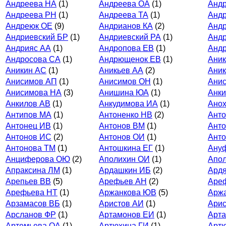
Андреева НА
(1)
Андреева ОА
(1)
Андр
Андреева РН
(1)
Андреева ТА
(1)
Андр
Андреюк ОЕ
(9)
Андрианов КА
(2)
Андр
Андриевский БР
(1)
Андриевский РА
(1)
Андр
Андрияс АА
(1)
Андропова ЕВ
(1)
Андр
Андросова СА
(1)
Андрющенок ЕВ
(1)
Аник
Аникин АС
(1)
Аникьев АА
(2)
Аник
Анисимов АП
(1)
Анисимов ОН
(1)
Анис
Анисимова НА
(3)
Анишина ЮА
(1)
Анки
Анкилов АВ
(1)
Анкудимова ИА
(1)
Ано
Антипов МА
(1)
Антоненко НВ
(2)
Анто
Антонец ИВ
(1)
Антонов ВМ
(1)
Анто
Антонов ИС
(2)
Антонов ОИ
(1)
Анто
Антонова ТМ
(1)
Антошкина ЕГ
(1)
Ану
Анциферова ОЮ
(2)
Аполихин ОИ
(1)
Апо
Апраксина ЛМ
(1)
Ардашкин ИБ
(2)
Ардя
Арепьев ВВ
(5)
Арефьев АН
(2)
Аре
Арефьева НТ
(1)
Аржанкова ЮВ
(5)
Арж
Арзамасов ВБ
(1)
Аристов АИ
(1)
Арис
Арсланов ФР
(1)
Артамонов ЕИ
(1)
Арт
Артемьева ОА
(1)
Артюхина ГИ
(1)
Артю