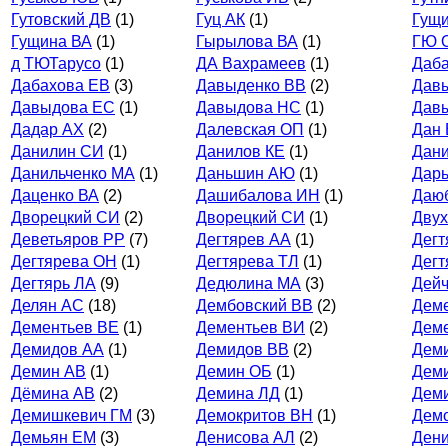
Гутовский ДВ
(1)
Гуц АК
(1)
Гущ
Гущина ВА
(1)
Гырылова ВА
(1)
ГЮ 
д ТЮТарусо
(1)
ДА Вахрамеев
(1)
Даб
Дабахова ЕВ
(3)
Давыденко ВВ
(2)
Дав
Давыдова ЕС
(1)
Давыдова НС
(1)
Дав
Дадар АХ
(2)
Далевская ОП
(1)
Дан
Данилин СИ
(1)
Данилов КЕ
(1)
Дани
Данильченко МА
(1)
Даньшин АЮ
(1)
Дар
Даценко ВА
(2)
Дашибалова ИН
(1)
Даю
Дворецкий СИ
(2)
Дворецкий СИ
(1)
Дву
Деветьяров РР
(7)
Дегтярев АА
(1)
Дегт
Дегтярева ОН
(1)
Дегтярева ТЛ
(1)
Дегт
Дегтярь ЛА
(9)
Дедюлина МА
(3)
Дейч
Делян АС
(18)
Дембовский ВВ
(2)
Дем
Дементьев ВЕ
(1)
Дементьев ВИ
(2)
Деме
Демидов АА
(1)
Демидов ВВ
(2)
Дем
Демин АВ
(1)
Демин ОБ
(1)
Дем
Дёмина АВ
(2)
Демина ЛД
(1)
Дем
Демишкевич ГМ
(3)
Демокритов ВН
(1)
Демо
Демьян ЕМ
(3)
Денисова АЛ
(2)
Ден