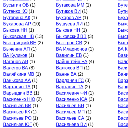
Бусыгин ОВ
(1)
Бутакова ММ
(1)
Буте
Бутенко КО
(1)
Бутиков ВИ
(1)
Бути
Буторина АК
(1)
Бухаров АР
(1)
Буха
Бухарова АР
(10)
Бушуева ЛИ
(1)
Бык
Быкова НН
(1)
Быкова НН
(1)
Быко
Быковская НВ
(13)
Быковский ВВ
(3)
Быст
Быстрицкий ВЕ
(2)
Быстров СВ
(2)
Быс
Быченин АП
(1)
ВА Иларионов
(1)
ВА К
ВА Куликов
(1)
Вавилин ЕВ
(1)
Вав
Ваганов АВ
(1)
Вайнштейн РА
(4)
Вал
Валетов ВА
(8)
Валюхов ВП
(1)
Валя
Валяйкина МВ
(1)
Ванин ВА
(2)
Вани
Ванькова АА
(1)
Варданян ГС
(3)
Варз
Вартанян ТА
(1)
Вартанян ТА
(2)
Вар
Варывдин ВВ
(1)
Василевич ФИ
(1)
Васи
Василенко НЮ
(2)
Василенко ЮА
(3)
Васи
Васильев ВИ
(1)
Васильев ВН
(1)
Васи
Васильев КК
(1)
Васильев МП
(1)
Вас
Васильев РО
(1)
Васильев СА
(1)
Вас
Васильев ЮГ
(4)
Васильева ВИ
(1)
Васи