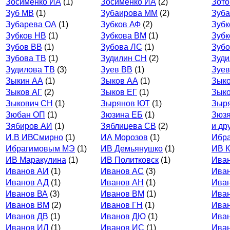
Зосименко ИА
(1)
Зосименко ИА
(2)
Зото
Зуб МВ
(1)
Зубаирова ММ
(2)
Зуба
Зубарева ОА
(1)
Зубков АФ
(2)
Зубк
Зубков НВ
(1)
Зубкова ВМ
(1)
Зубк
Зубов ВВ
(1)
Зубова ЛС
(1)
Зуб
Зубова ТВ
(1)
Зудилин СН
(2)
Зуди
Зудилова ТВ
(3)
Зуев ВВ
(1)
Зуе
Зыкин АА
(1)
Зыков АА
(1)
Зыко
Зыков АГ
(2)
Зыков ЕГ
(1)
Зык
Зыкович СН
(1)
Зырянов ЮТ
(1)
Зыр
Зюбан ОП
(1)
Зюзина ЕБ
(1)
Зюз
Зябиров АИ
(1)
Зяблицева СВ
(2)
и др
И.В ИВСмирно
(1)
ИА Морозов
(1)
Ибра
Ибрагимовым МЭ
(1)
ИВ Демьянушко
(1)
ИВ К
ИВ Маракулина
(1)
ИВ Политковск
(1)
Ива
Иванов АИ
(1)
Иванов АС
(3)
Ива
Иванов АД
(1)
Иванов АН
(1)
Ива
Иванов ВА
(3)
Иванов ВМ
(1)
Ива
Иванов ВМ
(2)
Иванов ГН
(1)
Ива
Иванов ДВ
(1)
Иванов ДЮ
(1)
Ива
Иванов ИЛ
(1)
Иванов ИС
(1)
Ива