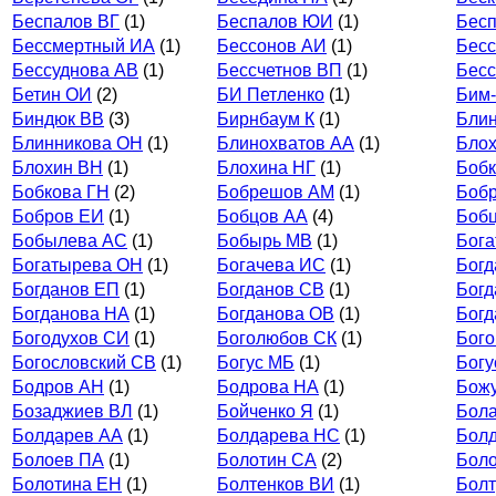
Беспалов ВГ
(1)
Беспалов ЮИ
(1)
Бесп
Бессмертный ИА
(1)
Бессонов АИ
(1)
Бес
Бессуднова АВ
(1)
Бессчетнов ВП
(1)
Бесс
Бетин ОИ
(2)
БИ Петленко
(1)
Бим
Биндюк ВВ
(3)
Бирнбаум К
(1)
Бли
Блинникова ОН
(1)
Блинохватов АА
(1)
Бло
Блохин ВН
(1)
Блохина НГ
(1)
Бобк
Бобкова ГН
(2)
Бобрешов АМ
(1)
Бобр
Бобров ЕИ
(1)
Бобцов АА
(4)
Боб
Бобылева АС
(1)
Бобырь МВ
(1)
Бога
Богатырева ОН
(1)
Богачева ИС
(1)
Бог
Богданов ЕП
(1)
Богданов СВ
(1)
Богд
Богданова НА
(1)
Богданова ОВ
(1)
Бог
Богодухов СИ
(1)
Боголюбов СК
(1)
Бого
Богословский СВ
(1)
Богус МБ
(1)
Богу
Бодров АН
(1)
Бодрова НА
(1)
Божу
Бозаджиев ВЛ
(1)
Бойченко Я
(1)
Бол
Болдарев АА
(1)
Болдарева НС
(1)
Бол
Болоев ПА
(1)
Болотин СА
(2)
Боло
Болотина ЕН
(1)
Болтенков ВИ
(1)
Болт