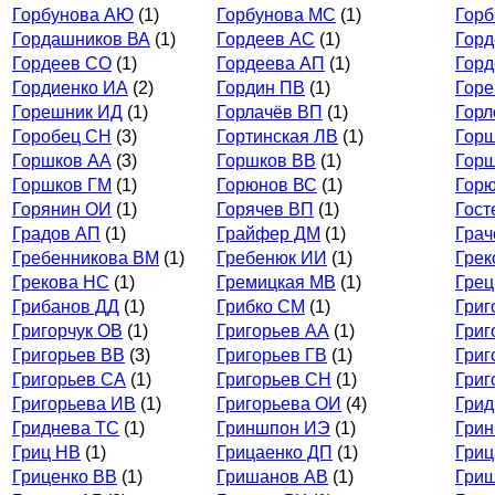
Горбунова АЮ
(1)
Горбунова МС
(1)
Гор
Гордашников ВА
(1)
Гордеев АС
(1)
Горд
Гордеев СО
(1)
Гордеева АП
(1)
Горд
Гордиенко ИА
(2)
Гордин ПВ
(1)
Горе
Горешник ИД
(1)
Горлачёв ВП
(1)
Горл
Горобец СН
(3)
Гортинская ЛВ
(1)
Гор
Горшков АА
(3)
Горшков ВВ
(1)
Горш
Горшков ГМ
(1)
Горюнов ВС
(1)
Гор
Горянин ОИ
(1)
Горячев ВП
(1)
Гост
Градов АП
(1)
Грайфер ДМ
(1)
Грач
Гребенникова ВМ
(1)
Гребенюк ИИ
(1)
Грек
Грекова НС
(1)
Гремицкая МВ
(1)
Грец
Грибанов ДД
(1)
Грибко СМ
(1)
Григ
Григорчук ОВ
(1)
Григорьев АА
(1)
Григ
Григорьев ВВ
(3)
Григорьев ГВ
(1)
Григ
Григорьев СА
(1)
Григорьев СН
(1)
Григ
Григорьева ИВ
(1)
Григорьева ОИ
(4)
Грид
Гриднева ТС
(1)
Гриншпон ИЭ
(1)
Гри
Гриц НВ
(1)
Грицаенко ДП
(1)
Гриц
Гриценко ВВ
(1)
Гришанов АВ
(1)
Гри