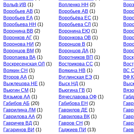
Вольф ИВ
(1)
Вопленко НН
(2)
Ворз
Воробьев АВ
(1)
Воробьев АВ
(1)
Воро
Воробьев ЕА
(1)
Воробьёва ЕС
(1)
Вор
Воробьева НН
(1)
Воробьева СЛ
(1)
Вор
Воронина ВВ
(2)
Воронина ЕЮ
(1)
Вор
Воронков АГ
(1)
Воронкова ОВ
(1)
Вор
Воронова НИ
(2)
Воронцов В
(1)
Вор
Воронцов ВМ
(3)
Воронцов ДА
(1)
Воро
Воропаева ВА
(1)
Воротников ВП
(1)
Воск
Воскресенская ОЛ
(1)
Вострикова СС
(1)
Вост
Воякин СН
(1)
Воякина НВ
(1)
ВС 
Второв АА
(1)
Вуглинская ЕЭ
(1)
ВФ 
Выжлецова НЕ
(1)
Выск НД
(1)
Выс
Вьюгин СМ
(1)
Вьюгина ГВ
(1)
Вязо
Вязьмов АА
(1)
Вячеславова ОФ
(1)
Габд
Габибов АБ
(20)
Габибова ЕН
(2)
Гавр
Гаврилина ЛМ
(1)
Гаврилов ДЕ
(1)
Гавр
Гаврилова АА
(2)
Гаврилова ВК
(1)
Гавр
Гавричев ВД
(1)
Гавров СН
(3)
Гав
Гагаринов ВИ
(1)
Гаджиев ПИ
(13)
Гаев