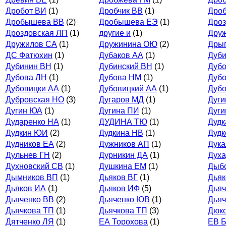
Дробот ВИ
(1)
Дробчик ВВ
(1)
Дро
Дробышева ВВ
(2)
Дробышева ЕЭ
(1)
Дроз
Дроздовская ЛП
(1)
другие и
(1)
Дру
Дружилов СА
(1)
Дружинина ОЮ
(2)
Дры
ДС Фатюхин
(1)
Дубаков АА
(1)
Дуб
Дубинин ВН
(1)
Дубинский ВН
(1)
Дубо
Дубова ЛН
(1)
Дубова НМ
(1)
Дубо
Дубовицки АА
(1)
Дубовицкий АА
(1)
Дубо
Дубровская НО
(3)
Дугаров МД
(1)
Дуги
Дугин ЮА
(1)
Дугина ПИ
(1)
Дуги
Дударенко НА
(1)
ДУДИНА ТЮ
(1)
Дудк
Дудкин ЮИ
(2)
Дудкина НВ
(1)
Дудк
Дудников ЕА
(2)
Дужников АП
(1)
Дука
Дульнев ГН
(2)
Дурникин ДА
(1)
Духа
Духновский СВ
(1)
Душкина ЕМ
(1)
Дыб
Дымников ВП
(1)
Дьяков ВГ
(1)
Дьяк
Дьяков ИА
(1)
Дьяков ИФ
(5)
Дьяч
Дьяченко ВВ
(2)
Дьяченко ЮВ
(1)
Дья
Дьячкова ТП
(1)
Дьячкова ТП
(3)
Дюк
Дятченко ЛЯ
(1)
ЕА Торохова
(1)
ЕВ Б