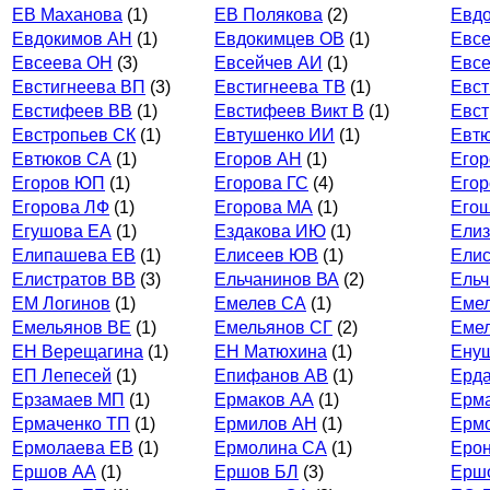
ЕВ Маханова
(1)
ЕВ Полякова
(2)
Евд
Евдокимов АН
(1)
Евдокимцев ОВ
(1)
Евс
Евсеева ОН
(3)
Евсейчев АИ
(1)
Евсе
Евстигнеева ВП
(3)
Евстигнеева ТВ
(1)
Евст
Евстифеев ВВ
(1)
Евстифеев Викт В
(1)
Евст
Евстропьев СК
(1)
Евтушенко ИИ
(1)
Евтю
Евтюков СА
(1)
Егоров АН
(1)
Его
Егоров ЮП
(1)
Егорова ГС
(4)
Егор
Егорова ЛФ
(1)
Егорова МА
(1)
Его
Егушова ЕА
(1)
Ездакова ИЮ
(1)
Елиз
Елипашева ЕВ
(1)
Елисеев ЮВ
(1)
Ели
Елистратов ВВ
(3)
Ельчанинов ВА
(2)
Ель
ЕМ Логинов
(1)
Емелев СА
(1)
Еме
Емельянов ВЕ
(1)
Емельянов СГ
(2)
Еме
ЕН Верещагина
(1)
ЕН Матюхина
(1)
Ену
ЕП Лепесей
(1)
Епифанов АВ
(1)
Ерда
Ерзамаев МП
(1)
Ермаков АА
(1)
Ерм
Ермаченко ТП
(1)
Ермилов АН
(1)
Ерм
Ермолаева ЕВ
(1)
Ермолина СА
(1)
Еро
Ершов АА
(1)
Ершов БЛ
(3)
Ерш