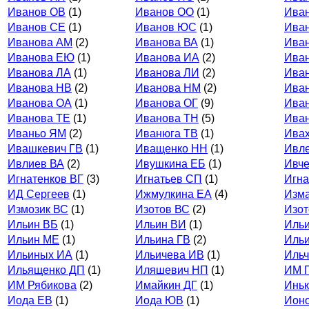
Иванов ОВ
(1)
Иванов ОО
(1)
Ива
Иванов СЕ
(1)
Иванов ЮС
(1)
Ива
Иванова АМ
(2)
Иванова ВА
(1)
Ива
Иванова ЕЮ
(1)
Иванова ИА
(2)
Ива
Иванова ЛА
(1)
Иванова ЛИ
(2)
Ива
Иванова НВ
(2)
Иванова НМ
(2)
Ива
Иванова ОА
(1)
Иванова ОГ
(9)
Ива
Иванова ТЕ
(1)
Иванова ТН
(5)
Ива
Иваньо ЯМ
(2)
Иванюга ТВ
(1)
Ивах
Ивашкевич ГВ
(1)
Иващенко НН
(1)
Ивле
Ивлиев ВА
(2)
Ивушкина ЕБ
(1)
Ивче
Игнатенков ВГ
(3)
Игнатьев СП
(1)
Игна
ИД Сергеев
(1)
Ижмулкина ЕА
(4)
Изма
Измозик ВС
(1)
Изотов ВС
(2)
Изот
Ильин ВБ
(1)
Ильин ВИ
(1)
Иль
Ильин МЕ
(1)
Ильина ГВ
(2)
Иль
Ильиных ИА
(1)
Ильичева ИВ
(1)
Ильч
Ильященко ДП
(1)
Иляшевич НП
(1)
ИМ 
ИМ Рябикова
(2)
Имайкин ДГ
(1)
Иньк
Иода ЕВ
(1)
Иода ЮВ
(1)
Ионо