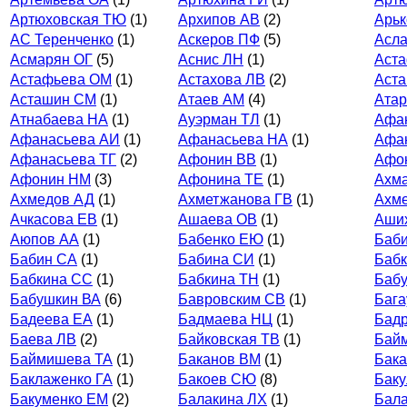
Артюховская ТЮ
(1)
Архипов АВ
(2)
Арь
АС Теренченко
(1)
Аскеров ПФ
(5)
Асл
Асмарян ОГ
(5)
Аснис ЛН
(1)
Аст
Астафьева ОМ
(1)
Астахова ЛВ
(2)
Аст
Асташин СМ
(1)
Атаев АМ
(4)
Ата
Атнабаева НА
(1)
Ауэрман ТЛ
(1)
Афа
Афанасьева АИ
(1)
Афанасьева НА
(1)
Афа
Афанасьева ТГ
(2)
Афонин ВВ
(1)
Афо
Афонин НМ
(3)
Афонина ТЕ
(1)
Ахма
Ахмедов АД
(1)
Ахметжанова ГВ
(1)
Ахме
Ачкасова ЕВ
(1)
Ашаева ОВ
(1)
Аши
Аюпов АА
(1)
Бабенко ЕЮ
(1)
Баб
Бабин СА
(1)
Бабина СИ
(1)
Бабк
Бабкина СС
(1)
Бабкина ТН
(1)
Баб
Бабушкин ВА
(6)
Бавровским СВ
(1)
Бага
Бадеева ЕА
(1)
Бадмаева НЦ
(1)
Бад
Баева ЛВ
(2)
Байковская ТВ
(1)
Бай
Баймишева ТА
(1)
Баканов ВМ
(1)
Бака
Баклаженко ГА
(1)
Бакоев СЮ
(8)
Баку
Бакуменко ЕМ
(2)
Балакина ЛХ
(1)
Бала