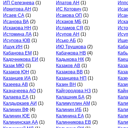
ИП Селезнева
(1)
Ипатов АН
(1)
Иппо
Иркитова АН
(1)
ИС Котович
(1)
Иса
Исаев СА
(1)
Исакова ОП
(1)
Исан
Исанова ВА
(2)
Искаков МБ
(1)
Иск
Искакова НН
(1)
Исламов СЯ
(1)
Ист
Истомина ЛА
(1)
Исупов АН
(1)
Ису
Исупова ЮВ
(1)
Исько АБ
(1)
Ище
Ищук ИН
(1)
ИЮ Трушкова
(2)
Каба
Кабанова ЕМ
(1)
Кабачкова НВ
(4)
Каб
Кадочникова ЕИ
(1)
Кадыкова НК
(3)
Кае
Казак МЮ
(1)
Казаков АВ
(1)
Каза
Казаков ЮН
(1)
Казакова ВВ
(1)
Каза
Казанцев ИА
(1)
Казанцева НП
(1)
Казе
Казеева АВ
(1)
Казин ВН
(1)
Кази
Казначеева АО
(1)
Кайгородова НЗ
(1)
Кайн
Калаева ЕА
(1)
Калашник БА
(2)
Кала
Калдыркаев АИ
(1)
Калимуллин АМ
(1)
Кали
Калинин ВФ
(4)
Калинин ИБ
(1)
Кали
Калинин ЮЕ
(1)
Калинина ЕА
(1)
Кали
Калининская АА
(1)
Калинникова ЕВ
(2)
Кали