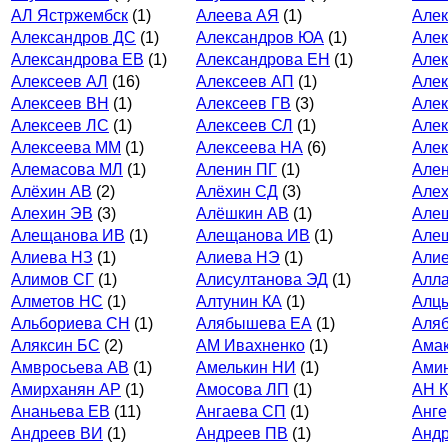
АЛ Ястржембск
(1)
Алеева АЯ
(1)
Алек
Александров ДС
(1)
Александров ЮА
(1)
Алек
Александрова ЕВ
(1)
Александрова ЕН
(1)
Алек
Алексеев АЛ
(16)
Алексеев АП
(1)
Алек
Алексеев ВН
(1)
Алексеев ГВ
(3)
Алек
Алексеев ЛС
(1)
Алексеев СЛ
(1)
Алек
Алексеева ММ
(1)
Алексеева НА
(6)
Алек
Алемасова МЛ
(1)
Аленин ПГ
(1)
Ален
Алёхин АВ
(2)
Алёхин СД
(3)
Але
Алехин ЭВ
(3)
Алёшкин АВ
(1)
Але
Алещанова ИВ
(1)
Алещанова ИВ
(1)
Але
Алиева НЗ
(1)
Алиева НЭ
(1)
Али
Алимов СГ
(1)
Алисултанова ЭД
(1)
Алла
Алметов НС
(1)
Алтунин КА
(1)
Алц
Альбориева СН
(1)
Алябышева ЕА
(1)
Аля
Аляксин БС
(2)
АМ Ивахненко
(1)
Амак
Амвросьева АВ
(1)
Амелькин НИ
(1)
Ами
Амирханян АР
(1)
Амосова ЛП
(1)
АН К
Ананьева ЕВ
(11)
Ангаева СП
(1)
Анге
Андреев ВИ
(1)
Андреев ПВ
(1)
Анд