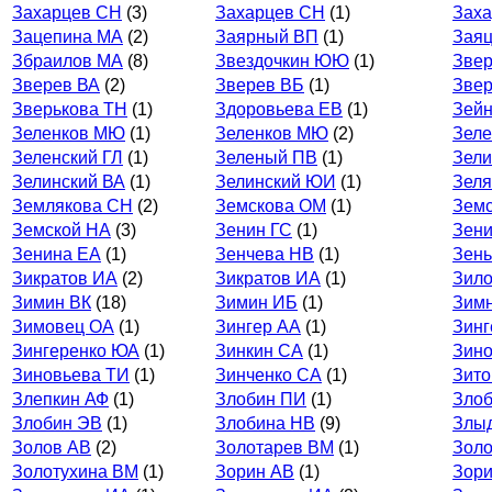
Захарцев СН
(3)
Захарцев СН
(1)
Заха
Зацепина МА
(2)
Заярный ВП
(1)
Зая
Збраилов МА
(8)
Звездочкин ЮЮ
(1)
Звер
Зверев ВА
(2)
Зверев ВБ
(1)
Звер
Зверькова ТН
(1)
Здоровьева ЕВ
(1)
Зейн
Зеленков МЮ
(1)
Зеленков МЮ
(2)
Зеле
Зеленский ГЛ
(1)
Зеленый ПВ
(1)
Зели
Зелинский ВА
(1)
Зелинский ЮИ
(1)
Зеля
Землякова СН
(2)
Земскова ОМ
(1)
Земс
Земской НА
(3)
Зенин ГС
(1)
Зен
Зенина ЕА
(1)
Зенчева НВ
(1)
Зень
Зикратов ИА
(2)
Зикратов ИА
(1)
Зило
Зимин ВК
(18)
Зимин ИБ
(1)
Зим
Зимовец ОА
(1)
Зингер АА
(1)
Зинг
Зингеренко ЮА
(1)
Зинкин СА
(1)
Зино
Зиновьева ТИ
(1)
Зинченко СА
(1)
Зито
Злепкин АФ
(1)
Злобин ПИ
(1)
Зло
Злобин ЭВ
(1)
Злобина НВ
(9)
Злы
Золов АВ
(2)
Золотарев ВМ
(1)
Золо
Золотухина ВМ
(1)
Зорин АВ
(1)
Зори