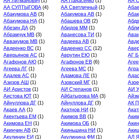
АА Литманович
(1)
АА Панасенко
(1)
АА С
АА СУЛТЫГОВА
(4)
АА Светличный
(1)
Аба
Абакумова АВ
(3)
Абакумова АВ
(1)
Аба
Абакумова НА
(1)
Абашева ОВ
(2)
Абд
Абезин ДА
(2)
Абидов ММ
(1)
Абли
Абрамчук МВ
(3)
Аванесова ТИ
(1)
Аван
Аввакумов МВ
(1)
Авдеева АВ
(1)
Авде
Авдеенко ВС
(1)
Авдеенко СС
(12)
Авер
Аверьянов АС
(1)
Аврутин ЕЮ
(1)
АГ Б
Агафонов АЮ
(1)
Агафонов ЕВ
(6)
Агее
Агеева ЛГ
(1)
Агеева МС
(1)
Агра
Адалев АС
(1)
Адамова ЛЕ
(1)
Адас
Азизов АШ
(1)
Азовский МГ
(1)
Азое
АИ Аристов
(1)
АИ Степанов
(1)
АИ У
Аистова ЮТ
(1)
Айбатырова МА
(3)
Айз
Айнуллова ДГ
(1)
Айнуллова ДГ
(3)
АК П
Акаев АА
(1)
Акатнов НИ
(1)
Акат
Акентьева ЕМ
(1)
Акимов ВВ
(1)
Аким
Акимова ЕН
(1)
Акимова ОБ
(1)
Акин
Акинчин АВ
(1)
Акиньшина НИ
(1)
Аки
Акулинин ЕИ
(1)
Акулинина ФМ
(1)
АЛ Я