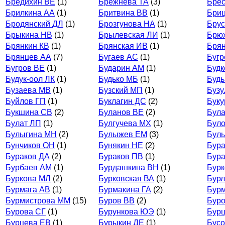
Бредихин ВЕ
(1)
Брежнева ТА
(3)
Бре
Брилкина АА
(1)
Бритвина ВВ
(1)
Бриц
Бродянский ДЛ
(1)
Брозгунова НА
(1)
Брус
Брыкина НВ
(1)
Брылевская ЛИ
(1)
Брю
Брянкин КВ
(1)
Брянская ИВ
(1)
Брян
Брянцев АА
(7)
Бугаев АС
(1)
Бугр
Бугров ВЕ
(1)
Бударин АМ
(1)
Будк
Будук-оол ЛК
(1)
Будько МБ
(1)
Буд
Бузаева МВ
(1)
Бузский МП
(1)
Бузу
Буйлов ГП
(1)
Буклагин ДС
(2)
Буку
Букшина СВ
(2)
Буланов ВЕ
(2)
Бул
Булат ЛП
(1)
Булгучева МХ
(1)
Було
Булыгина МН
(2)
Булыжев ЕМ
(3)
Бул
Бунчиков ОН
(1)
Бунякин НЕ
(2)
Бура
Бураков ДА
(2)
Бураков ПВ
(1)
Бура
Бурбаев АМ
(1)
Бурдашкина ВН
(1)
Бурк
Буркова МЛ
(2)
Бурковская ВА
(1)
Бурл
Бурмага АВ
(1)
Бурмакина ГА
(2)
Бурм
Бурмистрова ММ
(15)
Буров ВВ
(2)
Бур
Бурова СГ
(1)
Бурункова ЮЭ
(1)
Бурц
Бурцева ЕВ
(1)
Бурыкин ДЕ
(1)
Бусо