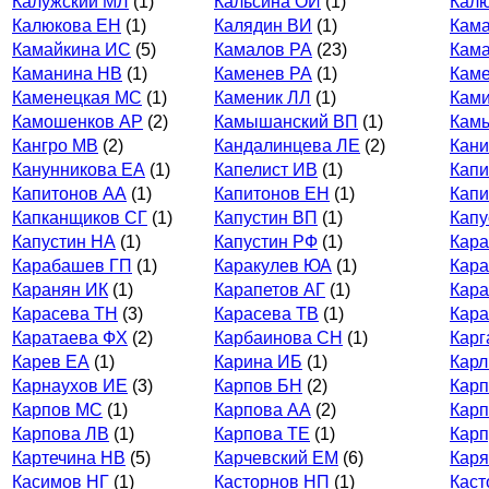
Калужский МЛ
(1)
Кальсина ОИ
(1)
Кал
Калюкова ЕН
(1)
Калядин ВИ
(1)
Кам
Камайкина ИС
(5)
Камалов РА
(23)
Кама
Каманина НВ
(1)
Каменев РА
(1)
Кам
Каменецкая МС
(1)
Каменик ЛЛ
(1)
Ками
Камошенков АР
(2)
Камышанский ВП
(1)
Кам
Кангро МВ
(2)
Кандалинцева ЛЕ
(2)
Кани
Канунникова ЕА
(1)
Капелист ИВ
(1)
Капи
Капитонов АА
(1)
Капитонов ЕН
(1)
Капи
Капканщиков СГ
(1)
Капустин ВП
(1)
Капу
Капустин НА
(1)
Капустин РФ
(1)
Кара
Карабашев ГП
(1)
Каракулев ЮА
(1)
Кар
Каранян ИК
(1)
Карапетов АГ
(1)
Кар
Карасева ТН
(3)
Карасева ТВ
(1)
Кар
Каратаева ФХ
(2)
Карбаинова СН
(1)
Кар
Карев ЕА
(1)
Карина ИБ
(1)
Карл
Карнаухов ИЕ
(3)
Карпов БН
(2)
Карп
Карпов МС
(1)
Карпова АА
(2)
Кар
Карпова ЛВ
(1)
Карпова ТЕ
(1)
Карп
Картечина НВ
(5)
Карчевский ЕМ
(6)
Каря
Касимов НГ
(1)
Касторнов НП
(1)
Каст