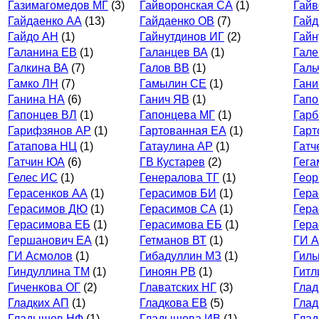
Газимагомедов МГ
(3)
Гайворонская СА
(1)
Гайв
Гайдаенко АА
(13)
Гайдаенко ОВ
(7)
Гайд
Гайдо АН
(1)
Гайнутдинов ИГ
(2)
Гайн
Галанина ЕВ
(1)
Галанцев ВА
(1)
Гал
Галкина ВА
(7)
Галов ВВ
(1)
Галь
Гамко ЛН
(7)
Гамылин СЕ
(1)
Гани
Ганина НА
(6)
Ганич ЯВ
(1)
Гапо
Гапонцев ВЛ
(1)
Гапонцева МГ
(1)
Гарб
Гарифзянов АР
(1)
Гартованная ЕА
(1)
Гарт
Гатапова НЦ
(1)
Гатаулина АР
(1)
Гатч
Гатчин ЮА
(6)
ГВ Кустарев
(2)
Гега
Гелес ИС
(1)
Генералова ТГ
(1)
Геор
Герасенков АА
(1)
Герасимов БИ
(1)
Гера
Герасимов ДЮ
(1)
Герасимов СА
(1)
Гера
Герасимова ЕБ
(1)
Герасимова ЕБ
(1)
Гера
Гершанович ЕА
(1)
Гетманов ВТ
(1)
ГИ 
ГИ Асмолов
(1)
Гибадуллин МЗ
(1)
Гиль
Гиндуллина ТМ
(1)
Гиноян РВ
(1)
Гитл
Гиченкова ОГ
(2)
Главатских НГ
(3)
Глад
Гладких АП
(1)
Гладкова ЕВ
(5)
Гла
Гладышев НФ
(1)
Гладышева ИВ
(1)
Гла