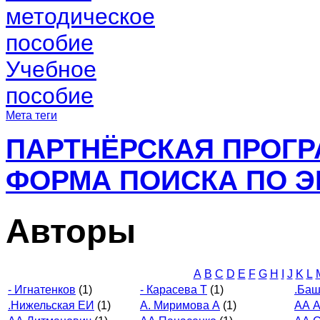
методическое
пособие
Учебное
пособие
Мета теги
ПАРТНЁРСКАЯ ПРОГ
ФОРМА ПОИСКА ПО Э
Авторы
A
B
C
D
E
F
G
H
I
J
K
L
- Игнатенков
(1)
- Карасева Т
(1)
.Баш
.Нижельская ЕИ
(1)
А. Миримова А
(1)
АА А