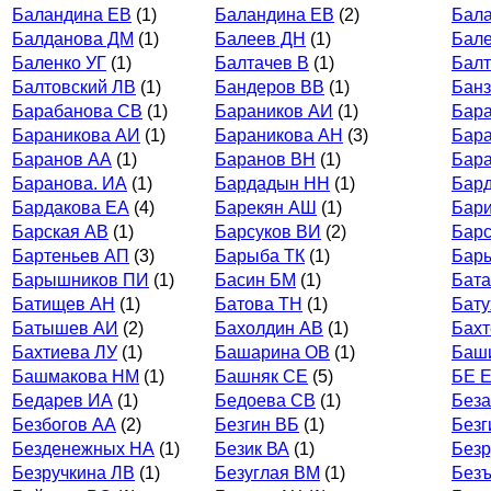
Баландина ЕВ
(1)
Баландина ЕВ
(2)
Бал
Балданова ДМ
(1)
Балеев ДН
(1)
Бале
Баленко УГ
(1)
Балтачев В
(1)
Балт
Балтовский ЛВ
(1)
Бандеров ВВ
(1)
Банз
Барабанова СВ
(1)
Бараников АИ
(1)
Бара
Бараникова АИ
(1)
Бараникова АН
(3)
Бар
Баранов АА
(1)
Баранов ВН
(1)
Бар
Баранова. ИА
(1)
Бардадын НН
(1)
Бард
Бардакова ЕА
(4)
Барекян АШ
(1)
Бари
Барская АВ
(1)
Барсуков ВИ
(2)
Барс
Бартеньев АП
(3)
Барыба ТК
(1)
Бар
Барышников ПИ
(1)
Басин БМ
(1)
Бата
Батищев АН
(1)
Батова ТН
(1)
Бату
Батышев АИ
(2)
Бахолдин АВ
(1)
Бах
Бахтиева ЛУ
(1)
Башарина ОВ
(1)
Баш
Башмакова НМ
(1)
Башняк СЕ
(5)
БЕ 
Бедарев ИА
(1)
Бедоева СВ
(1)
Без
Безбогов АА
(2)
Безгин ВБ
(1)
Безг
Безденежных НА
(1)
Безик ВА
(1)
Безр
Безручкина ЛВ
(1)
Безуглая ВМ
(1)
Без