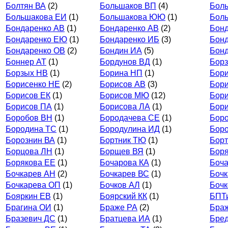
Болтян ВА
(2)
Большаков ВП
(4)
Бол
Большакова ЕИ
(1)
Большакова ЮЮ
(1)
Бол
Бондаренко АВ
(1)
Бондаренко АВ
(2)
Бонд
Бондаренко ЕЮ
(1)
Бондаренко ИБ
(3)
Бон
Бондаренко ОВ
(2)
Бондин ИА
(5)
Бон
Боннер АТ
(1)
Бордунов ВД
(1)
Борз
Борзых НВ
(1)
Борина НП
(1)
Бори
Борисенко НЕ
(2)
Борисов АВ
(3)
Бор
Борисов ЕК
(1)
Борисов МЮ
(12)
Бор
Борисов ПА
(1)
Борисова ЛА
(1)
Бор
Боробов ВН
(1)
Бородачева СЕ
(1)
Боро
Бородина ТС
(1)
Бородулина ИД
(1)
Бор
Борознин ВА
(1)
Бортник ТЮ
(1)
Борт
Борцова ЛН
(1)
Борщев ВЯ
(1)
Боря
Борякова ЕЕ
(1)
Бочарова КА
(1)
Боча
Бочкарев АН
(2)
Бочкарев ВС
(1)
Бочк
Бочкарева ОП
(1)
Бочков АЛ
(1)
Бочк
Бояркин ЕВ
(1)
Боярский КК
(1)
БПТ
Брагина ОИ
(1)
Браже РА
(2)
Бра
Бразевич ДС
(1)
Братцева ИА
(1)
Бред