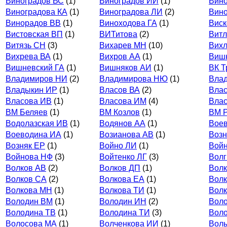
Виноградов ВС
(1)
Виноградов ИИ
(1)
Вино
Виноградова КА
(1)
Виноградова ЛИ
(2)
Вино
Винорадов ВВ
(1)
Виноходова ГА
(1)
Вис
Вистовская ВП
(1)
ВИТитова
(2)
Витл
Витязь СН
(3)
Вихарев МН
(10)
Вих
Вихрева ВА
(1)
Вихров АА
(1)
Виш
Вишневский ГА
(1)
Вишняков АИ
(1)
ВК 
Владимиров НИ
(2)
Владимирова НЮ
(1)
Вла
Владыкин ИР
(1)
Власов ВА
(2)
Вла
Власова ИВ
(1)
Власова ИМ
(4)
Влас
ВМ Беляев
(1)
ВМ Козлов
(1)
ВМ 
Водолазская ИВ
(1)
Водянов АА
(1)
Вое
Воеводина ИА
(1)
Возианова АВ
(1)
Возн
Возняк ЕР
(1)
Войно ЛИ
(1)
Вой
Войнова НФ
(3)
Войтенко ЛГ
(3)
Волг
Волков АВ
(2)
Волков ДП
(1)
Вол
Волков СА
(2)
Волкова ЕА
(1)
Волк
Волкова МН
(1)
Волкова ТИ
(1)
Волк
Володин ВМ
(1)
Володин ИН
(2)
Вол
Володина ТВ
(1)
Володина ТИ
(3)
Воло
Волосова МА
(1)
Волченкова ИИ
(1)
Вол