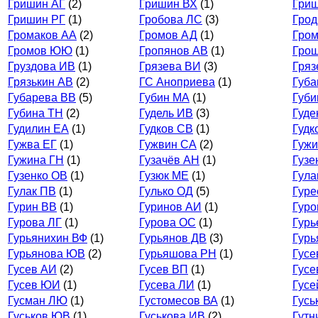
Гришин АГ
(2)
Гришин ВХ
(1)
Гриш
Гришин РГ
(1)
Гробова ЛС
(3)
Грод
Громаков АА
(2)
Громов АД
(1)
Гро
Громов ЮЮ
(1)
Гропянов АВ
(1)
Гро
Груздова ИВ
(1)
Грязева ВИ
(3)
Гряз
Грязькин АВ
(2)
ГС Аноприева
(1)
Губа
Губарева ВВ
(5)
Губин МА
(1)
Губи
Губина ТН
(2)
Гудель ИВ
(3)
Гуде
Гудилин ЕА
(1)
Гудков СВ
(1)
Гудк
Гужва ЕГ
(1)
Гужвин СА
(2)
Гужи
Гужина ГН
(1)
Гузачёв АН
(1)
Гузе
Гузенко ОВ
(1)
Гузюк МЕ
(1)
Гула
Гулак ПВ
(1)
Гулько ОД
(5)
Гуре
Гурин ВВ
(1)
Гуринов АИ
(1)
Гуро
Гурова ЛГ
(1)
Гурова ОС
(1)
Гурь
Гурьянихин ВФ
(1)
Гурьянов ДВ
(3)
Гурь
Гурьянова ЮВ
(2)
Гурьяшова РН
(1)
Гусе
Гусев АИ
(2)
Гусев ВП
(1)
Гусе
Гусев ЮИ
(1)
Гусева ЛИ
(1)
Гусе
Гусман ЛЮ
(1)
Густомесов ВА
(1)
Гусь
Гуськов ЮВ
(1)
Гуськова ИВ
(2)
Гутн