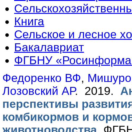
Сельскохозяйственны
Книга
Сельское и лесное х
Бакалавриат
ФГБНУ «Росинформа
Федоренко ВФ
,
Мишуро
Лозовский АР
. 2019.
А
перспективы развити
комбикормов и кормо
животноводства
.
ФГБН