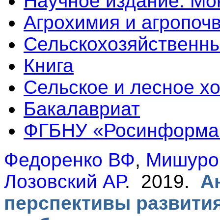
Научное издание. М
Агрохимия и агропоч
Сельскохозяйственны
Книга
Сельское и лесное х
Бакалавриат
ФГБНУ «Росинформа
Федоренко ВФ
,
Мишуро
Лозовский АР
. 2019.
А
перспективы развити