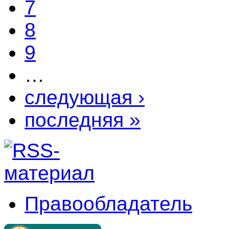
7
8
9
…
следующая ›
последняя »
Правообладатель