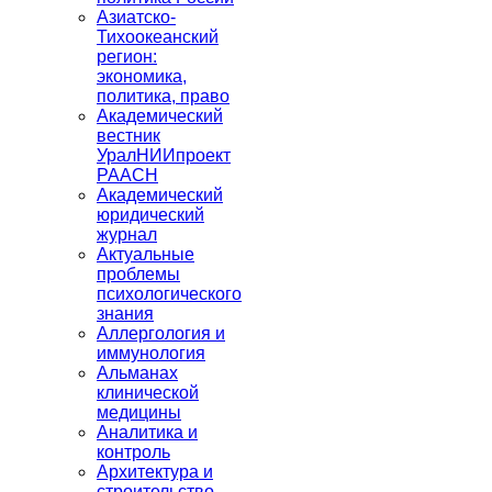
Азиатско-
Тихоокеанский
регион:
экономика,
политика, право
Академический
вестник
УралНИИпроект
РААСН
Академический
юридический
журнал
Актуальные
проблемы
психологического
знания
Аллергология и
иммунология
Альманах
клинической
медицины
Аналитика и
контроль
Архитектура и
строительство