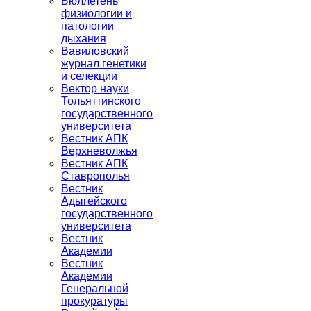
Бюллетень
физиологии и
патологии
дыхания
Вавиловский
журнал генетики
и селекции
Вектор науки
Тольяттинского
государственного
университета
Вестник АПК
Верхневолжья
Вестник АПК
Ставрополья
Вестник
Адыгейского
государственного
университета
Вестник
Академии
Вестник
Академии
Генеральной
прокуратуры