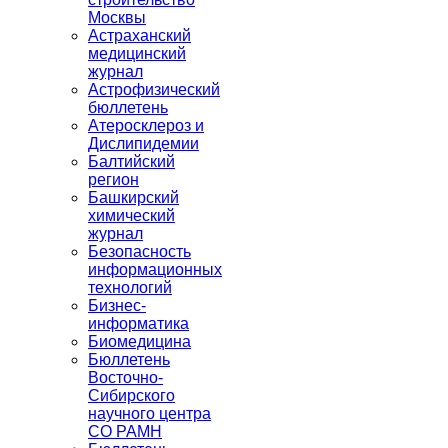
Москвы
Астраханский
медицинский
журнал
Астрофизический
бюллетень
Атеросклероз и
Дислипидемии
Балтийский
регион
Башкирский
химический
журнал
Безопасность
информационных
технологий
Бизнес-
информатика
Биомедицина
Бюллетень
Восточно-
Сибирского
научного центра
СО РАМН