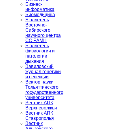
Бизнес-
информатика
Биомедицина
Бюллетень
Восточно-
Сибирского
научного центра
СО РАМН
Бюллетень
физиологии и
патологии
дыхания
Вавиловский
журнал генетики
и селекции
Вектор науки
Тольяттинского
государственного
университета
Вестник АПК
Верхневолжья
Вестник АПК
Ставрополья
Вестник
Адыгейского