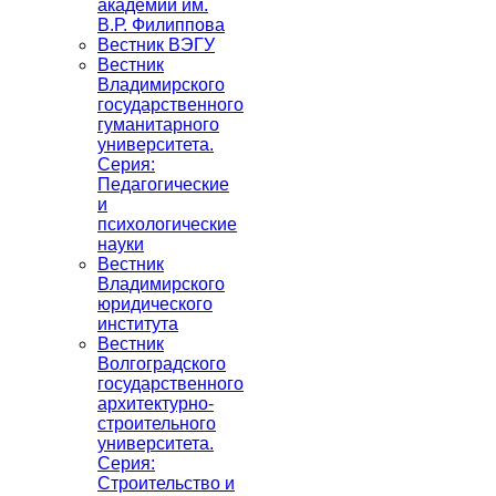
академии им.
В.Р. Филиппова
Вестник ВЭГУ
Вестник
Владимирского
государственного
гуманитарного
университета.
Серия:
Педагогические
и
психологические
науки
Вестник
Владимирского
юридического
института
Вестник
Волгоградского
государственного
архитектурно-
строительного
университета.
Серия:
Строительство и