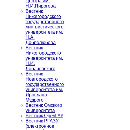
Центра им.
Н.И.Пирогова
Вестник
Нижегородского
государственного
лингвистического
университета им.
Н.А.
Добролюбова
Вестник
Нижегородского
университета им.
Н.И.
Лобачевского
Вестник
Новгородского
государственного
университета им.
Ярослава
Мудрого
Вестник Омского
университета
Вестник ОрелГАУ
Вестник РГАЗУ
(электронное