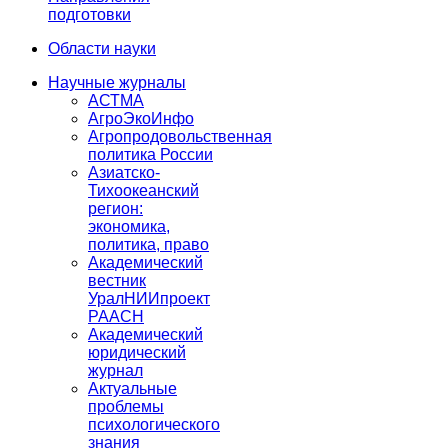
подготовки
Области науки
Научные журналы
АСТМА
АгроЭкоИнфо
Агропродовольственная
политика России
Азиатско-
Тихоокеанский
регион:
экономика,
политика, право
Академический
вестник
УралНИИпроект
РААСН
Академический
юридический
журнал
Актуальные
проблемы
психологического
знания