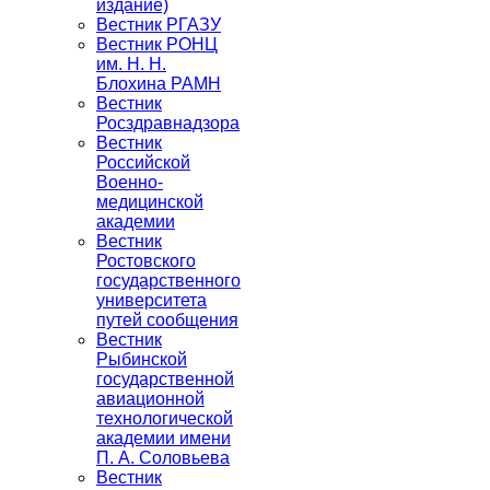
издание)
Вестник РГАЗУ
Вестник РОНЦ
им. Н. Н.
Блохина РАМН
Вестник
Росздравнадзора
Вестник
Российской
Военно-
медицинской
академии
Вестник
Ростовского
государственного
университета
путей сообщения
Вестник
Рыбинской
государственной
авиационной
технологической
академии имени
П. А. Соловьева
Вестник