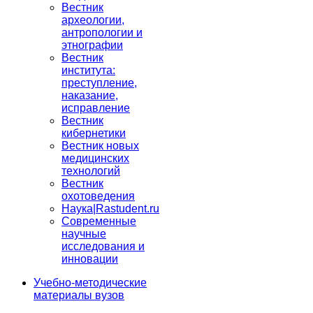
Вестник
археологии,
антропологии и
этнографии
Вестник
института:
преступление,
наказание,
исправление
Вестник
кибернетики
Вестник новых
медицинских
технологий
Вестник
охотоведения
Наука|Rastudent.ru
Современные
научные
исследования и
инновации
Учебно-методические
материалы вузов