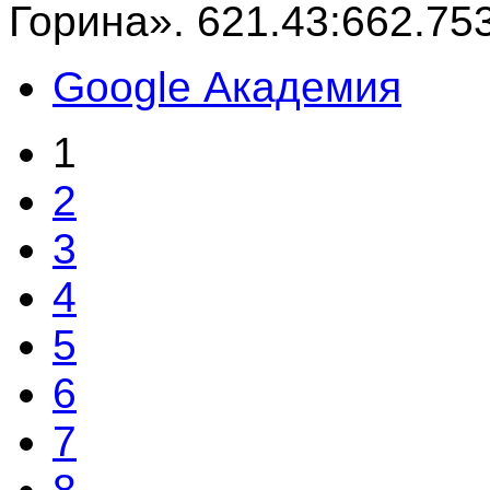
Горина». 621.43:662.75
Google Академия
1
2
3
4
5
6
7
8