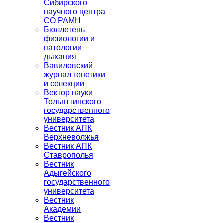
Сибирского
научного центра
СО РАМН
Бюллетень
физиологии и
патологии
дыхания
Вавиловский
журнал генетики
и селекции
Вектор науки
Тольяттинского
государственного
университета
Вестник АПК
Верхневолжья
Вестник АПК
Ставрополья
Вестник
Адыгейского
государственного
университета
Вестник
Академии
Вестник