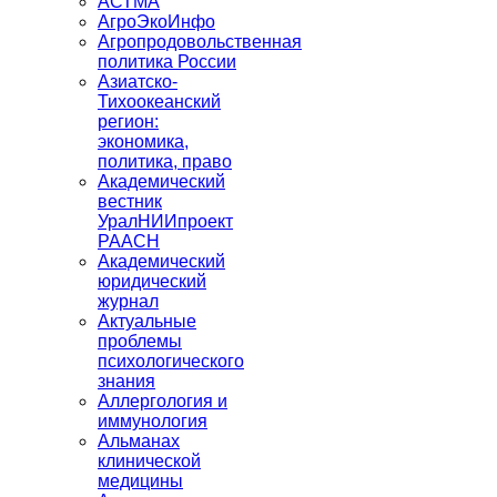
АСТМА
АгроЭкоИнфо
Агропродовольственная
политика России
Азиатско-
Тихоокеанский
регион:
экономика,
политика, право
Академический
вестник
УралНИИпроект
РААСН
Академический
юридический
журнал
Актуальные
проблемы
психологического
знания
Аллергология и
иммунология
Альманах
клинической
медицины