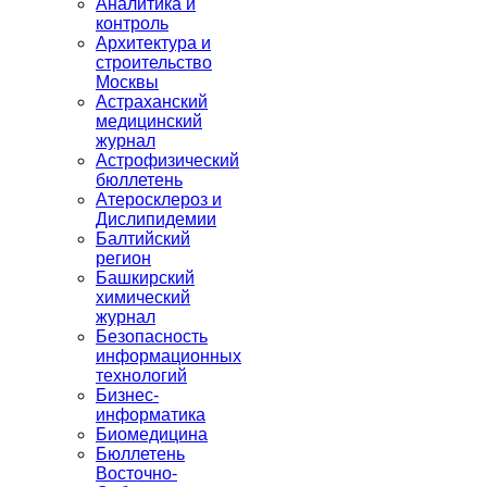
Аналитика и
контроль
Архитектура и
строительство
Москвы
Астраханский
медицинский
журнал
Астрофизический
бюллетень
Атеросклероз и
Дислипидемии
Балтийский
регион
Башкирский
химический
журнал
Безопасность
информационных
технологий
Бизнес-
информатика
Биомедицина
Бюллетень
Восточно-