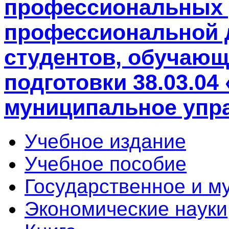
профессиональных 
профессиональной 
студентов, обучающ
подготовки 38.03.04
муниципальное упр
Учебное издание
Учебное пособие
Государственное и м
Экономические науки