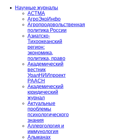
Научные журналы
АСТМА
АгроЭкоИнфо
Агропродовольственная
политика России
Азиатско-
Тихоокеанский
регион:
экономика,
политика, право
Академический
вестник
УралНИИпроект
РААСН
Академический
юридический
журнал
Актуальные
проблемы
психологического
знания
Аллергология и
иммунология
Альманах