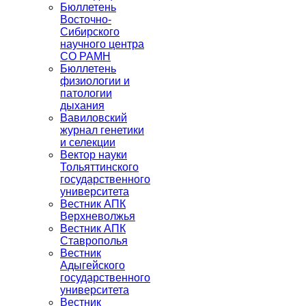
Бюллетень
Восточно-
Сибирского
научного центра
СО РАМН
Бюллетень
физиологии и
патологии
дыхания
Вавиловский
журнал генетики
и селекции
Вектор науки
Тольяттинского
государственного
университета
Вестник АПК
Верхневолжья
Вестник АПК
Ставрополья
Вестник
Адыгейского
государственного
университета
Вестник