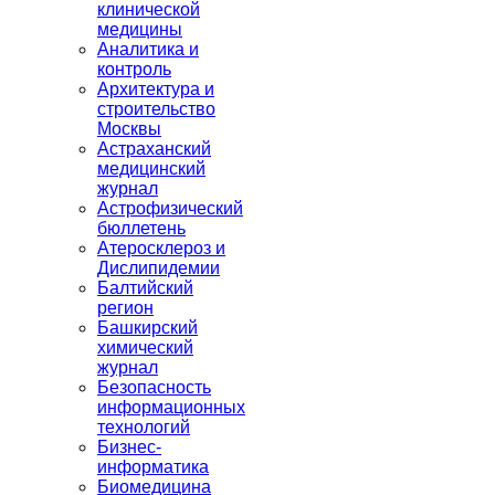
клинической
медицины
Аналитика и
контроль
Архитектура и
строительство
Москвы
Астраханский
медицинский
журнал
Астрофизический
бюллетень
Атеросклероз и
Дислипидемии
Балтийский
регион
Башкирский
химический
журнал
Безопасность
информационных
технологий
Бизнес-
информатика
Биомедицина