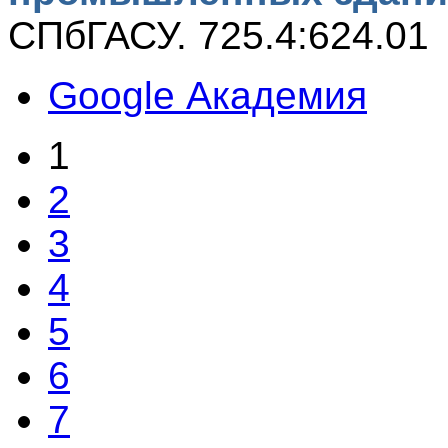
СПбГАСУ. 725.4:624.01
Google Академия
1
2
3
4
5
6
7