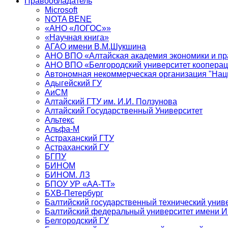
Правообладатель
Microsoft
NOTA BENE
«АНО «ЛОГОС»»
«Научная книга»
АГАО имени В.М.Шукшина
АНО ВПО «Алтайская академия экономики и пра
АНО ВПО «Белгородский университет кооперац
Автономная некоммерческая организация "Нац
Адыгейский ГУ
АиСМ
Алтайский ГТУ им. И.И. Ползунова
Алтайский Государственный Университет
Альтекс
Альфа-М
Астраханский ГТУ
Астраханский ГУ
БГПУ
БИНОМ
БИНОМ. ЛЗ
БПОУ УР «АА-ТТ»
БХВ-Петербург
Балтийский государственный технический унив
Балтийский федеральный университет имени 
Белгородский ГУ