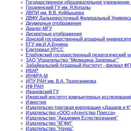
Государственное образовательное учреждение
Гродненский ГУ им. Я.Купалы
ДВПИ им. В.В. Куйбышева
ДВФУ Дальневосточный Федеральный Универси
Двумерные отображения
Диалог-МГУ
Дискретные отображения
Донской государственный аграрный университе
ЕГУ им.И.А.Бунина
Едиториал УРСС
Елабужский государственный педагогический у
ЗАО "Издательство "Медицина-Здоровье""
Забайкальский Аграрный Институт - филиал 
ИКАР
ИНФРА-М
ИПУ РАН им. В.А. Трапезникова
ИФ РАН
Ивановский ГУ
Ижевский институт компьютерных исследовани
Известия
Издательско-торговая корпорация «Дашков и К
Издательство «ООО «Агентство Пресса»
Издательство "Академия Естествознания"
Издательство "КГФИ"
Издательство "Наука"