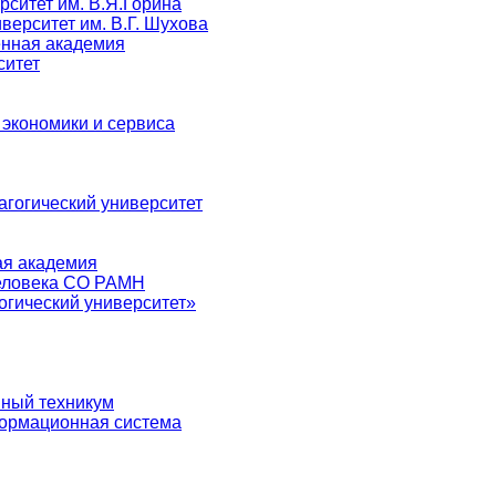
рситет им. В.Я.Горина
верситет им. В.Г. Шухова
енная академия
ситет
 экономики и сервиса
агогический университет
ая академия
человека СО РАМН
огический университет»
нный техникум
ормационная система