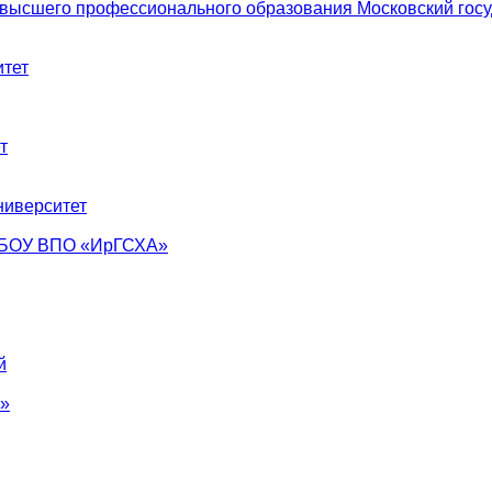
 высшего профессионального образования Московский госу
тет
т
ниверситет
ФГБОУ ВПО «ИрГСХА»
й
°»