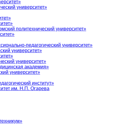
верситет»
ческий университет»
итет»
итет»
мский политехнический университет»
ситет»
сионально-педагогический университет»
ский университет»
ситет»
ческий университет»
дицинская академия»
кий университет»
дагогический институт»
тет им. Н.П. Огарева
техникум»