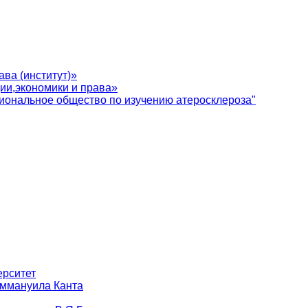
ва (институт)»
ии,экономики и права»
иональное общество по изучению атеросклероза"
ерситет
Иммануила Канта