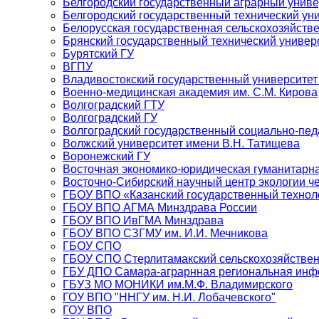
Белгородский государственный аграрный униве
Белгородский государственный технический уни
Белорусская государственная сельскохозяйств
Брянский государственный технический универ
Бурятский ГУ
ВГПУ
Владивостокский государственный университет
Военно-медицинская академия им. С.М. Кирова
Волгоградский ГТУ
Волгоградский ГУ
Волгоградский государственный социально-пед
Волжский университет имени В.Н. Татищева
Воронежский ГУ
Восточная экономико-юридическая гуманитарн
Восточно-Сибирский научный центр экологии 
ГБОУ ВПО «Казанский государственный технол
ГБОУ ВПО АГМА Минздрава России
ГБОУ ВПО ИвГМА Минздрава
ГБОУ ВПО СЗГМУ им. И.И. Мечникова
ГБОУ СПО
ГБОУ СПО Стерлитамакский сельскохозяйстве
ГБУ ДПО Самара-аграрнная региональная инф
ГБУЗ МО МОНИКИ им.М.Ф. Владимирского
ГОУ ВПО "ННГУ им. Н.И. Лобачевского"
ГОУ ВПО