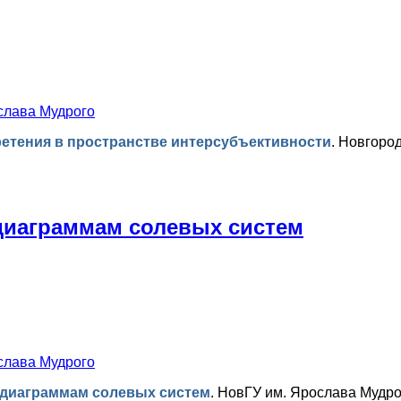
слава Мудрого
етения в пространстве интерсубъективности
.
Новгород
диаграммам солевых систем
слава Мудрого
 диаграммам солевых систем
.
НовГУ им. Ярослава Мудро