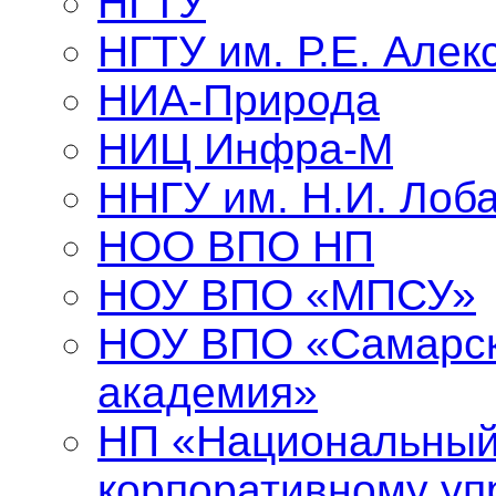
НГТУ
НГТУ им. Р.Е. Алек
НИА-Природа
НИЦ Инфра-М
ННГУ им. Н.И. Лоба
НОО ВПО НП
НОУ ВПО «МПСУ»
НОУ ВПО «Самарск
академия»
НП «Национальный
корпоративному у