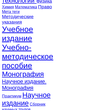
технологии
Физика
Право
Химия
Математика
Мета теги
Методические
указания
Учебное
издание
Учебно-
методическое
пособие
Монография
Научное издание.
Монография
Научное
Практикум
издание
Сборник
научных трудов