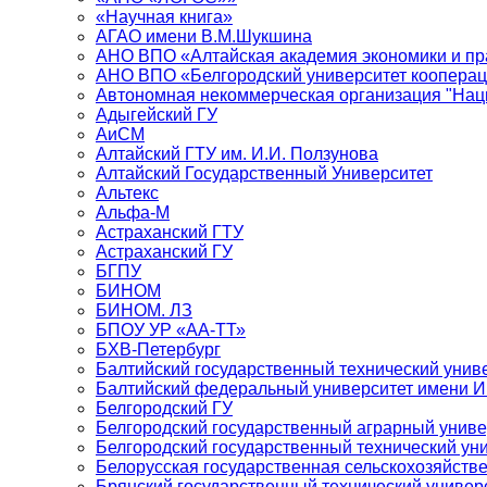
«Научная книга»
АГАО имени В.М.Шукшина
АНО ВПО «Алтайская академия экономики и пра
АНО ВПО «Белгородский университет кооперац
Автономная некоммерческая организация "Нац
Адыгейский ГУ
АиСМ
Алтайский ГТУ им. И.И. Ползунова
Алтайский Государственный Университет
Альтекс
Альфа-М
Астраханский ГТУ
Астраханский ГУ
БГПУ
БИНОМ
БИНОМ. ЛЗ
БПОУ УР «АА-ТТ»
БХВ-Петербург
Балтийский государственный технический унив
Балтийский федеральный университет имени 
Белгородский ГУ
Белгородский государственный аграрный униве
Белгородский государственный технический уни
Белорусская государственная сельскохозяйств
Брянский государственный технический универ