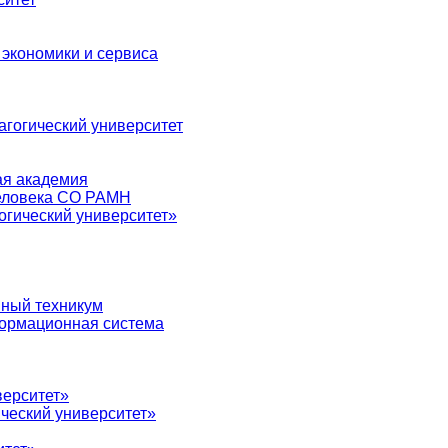
 экономики и сервиса
агогический университет
ая академия
человека СО РАМН
огический университет»
нный техникум
ормационная система
верситет»
ческий университет»