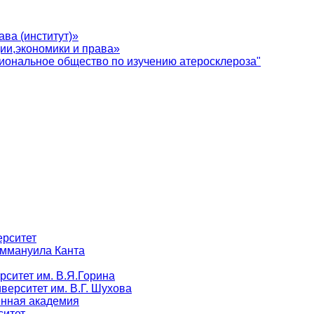
ва (институт)»
ии,экономики и права»
иональное общество по изучению атеросклероза"
ерситет
Иммануила Канта
рситет им. В.Я.Горина
верситет им. В.Г. Шухова
енная академия
ситет