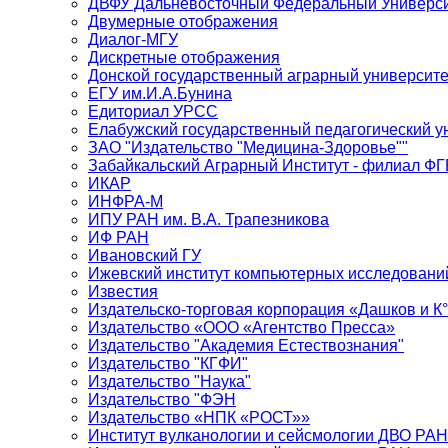
ДВФУ Дальневосточный Федеральный Универси
Двумерные отображения
Диалог-МГУ
Дискретные отображения
Донской государственный аграрный университе
ЕГУ им.И.А.Бунина
Едиториал УРСС
Елабужский государственный педагогический у
ЗАО "Издательство "Медицина-Здоровье""
Забайкальский Аграрный Институт - филиал 
ИКАР
ИНФРА-М
ИПУ РАН им. В.А. Трапезникова
ИФ РАН
Ивановский ГУ
Ижевский институт компьютерных исследовани
Известия
Издательско-торговая корпорация «Дашков и К
Издательство «ООО «Агентство Пресса»
Издательство "Академия Естествознания"
Издательство "КГФИ"
Издательство "Наука"
Издательство "ФЭН
Издательство «НПК «РОСТ»»
Институт вулканологии и сейсмологии ДВО РАН