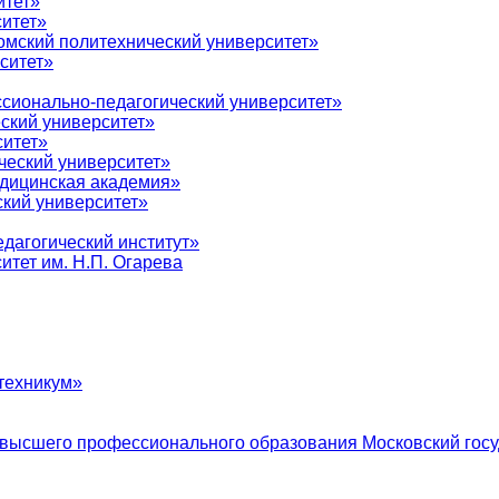
итет»
итет»
мский политехнический университет»
ситет»
сионально-педагогический университет»
ский университет»
ситет»
ческий университет»
дицинская академия»
кий университет»
дагогический институт»
тет им. Н.П. Огарева
техникум»
 высшего профессионального образования Московский госу