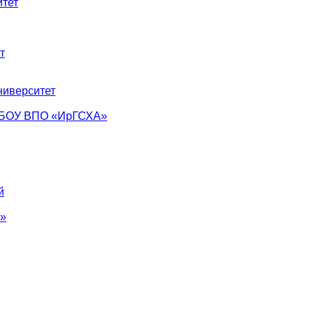
тет
т
ниверситет
ФГБОУ ВПО «ИрГСХА»
й
°»