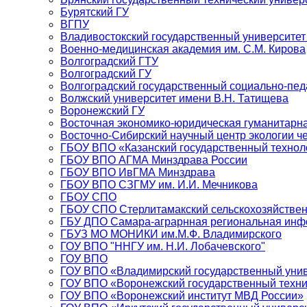
Бурятский ГУ
ВГПУ
Владивостокский государственный университет
Военно-медицинская академия им. С.М. Кирова
Волгоградский ГТУ
Волгоградский ГУ
Волгоградский государственный социально-пед
Волжский университет имени В.Н. Татищева
Воронежский ГУ
Восточная экономико-юридическая гуманитарн
Восточно-Сибирский научный центр экологии 
ГБОУ ВПО «Казанский государственный технол
ГБОУ ВПО АГМА Минздрава России
ГБОУ ВПО ИвГМА Минздрава
ГБОУ ВПО СЗГМУ им. И.И. Мечникова
ГБОУ СПО
ГБОУ СПО Стерлитамакский сельскохозяйстве
ГБУ ДПО Самара-аграрнная региональная инф
ГБУЗ МО МОНИКИ им.М.Ф. Владимирского
ГОУ ВПО "ННГУ им. Н.И. Лобачевского"
ГОУ ВПО
ГОУ ВПО «Владимирский государственный уни
ГОУ ВПО «Воронежский государственный техни
ГОУ ВПО «Воронежский институт МВД России»