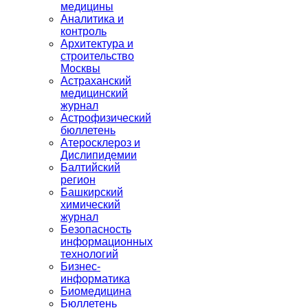
медицины
Аналитика и
контроль
Архитектура и
строительство
Москвы
Астраханский
медицинский
журнал
Астрофизический
бюллетень
Атеросклероз и
Дислипидемии
Балтийский
регион
Башкирский
химический
журнал
Безопасность
информационных
технологий
Бизнес-
информатика
Биомедицина
Бюллетень