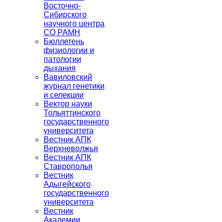
Восточно-
Сибирского
научного центра
СО РАМН
Бюллетень
физиологии и
патологии
дыхания
Вавиловский
журнал генетики
и селекции
Вектор науки
Тольяттинского
государственного
университета
Вестник АПК
Верхневолжья
Вестник АПК
Ставрополья
Вестник
Адыгейского
государственного
университета
Вестник
Академии