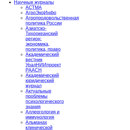
Научные журналы
АСТМА
АгроЭкоИнфо
Агропродовольственная
политика России
Азиатско-
Тихоокеанский
регион:
экономика,
политика, право
Академический
вестник
УралНИИпроект
РААСН
Академический
юридический
журнал
Актуальные
проблемы
психологического
знания
Аллергология и
иммунология
Альманах
клинической