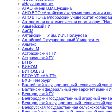
«Научная книга»
АГАО имени В.М.Шукшина
АНО ВПО «Алтайская академия экономики и пра
АНО ВПО «Белгородский университет кооперац
Автономная некоммерческая организация "Нац
Адыгейский ГУ
АиСМ
Алтайский ГТУ им. И.И. Ползунова
Алтайский Государственный Университет
Альтекс
Альфа-М
Астраханский ГТУ
Астраханский ГУ
БГПУ
БИНОМ
БИНОМ. ЛЗ
БПОУ УР «АА-ТТ»
БХВ-Петербург
Балтийский государственный технический унив
Балтийский федеральный университет имени 
Белгородский ГУ
Белгородский государственный аграрный униве
Белгородский государственный технический уни
Белорусская государственная сельскохозяйств
Брянский государственный технический универ