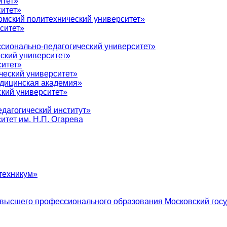
итет»
итет»
мский политехнический университет»
ситет»
сионально-педагогический университет»
ский университет»
ситет»
ческий университет»
дицинская академия»
кий университет»
дагогический институт»
тет им. Н.П. Огарева
техникум»
 высшего профессионального образования Московский госу