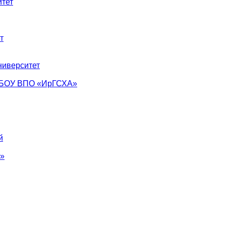
тет
т
ниверситет
ФГБОУ ВПО «ИрГСХА»
й
°»