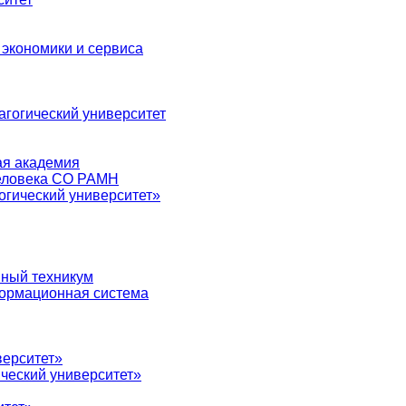
 экономики и сервиса
агогический университет
ая академия
человека СО РАМН
огический университет»
нный техникум
ормационная система
верситет»
ческий университет»