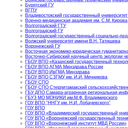
Бурятский ГУ
ВГПУ
Владивостокский государственный университет
Военно-медицинская академия им. С.М. Кирова
Волгоградский ГТУ
Волгоградский ГУ
Волгоградский государственный социально-пед
Волжский университет имени В.Н. Татищева
Воронежский ГУ
Восточная экономико-юридическая гуманитарн
Восточно-Сибирский научный центр экологии 
ГБОУ ВПО «Казанский государственный технол
ГБОУ ВПО АГМА Минздрава России
ГБОУ ВПО ИвГМА Минздрава
ГБОУ ВПО СЗГМУ им. И.И. Мечникова
ГБОУ СПО
ГБОУ СПО Стерлитамакский сельскохозяйстве
ГБУ ДПО Самара-аграрнная региональная инф
ГБУЗ МО МОНИКИ им.М.Ф. Владимирского
ГОУ ВПО "ННГУ им. Н.И. Лобачевского"
ГОУ ВПО
ГОУ ВПО «Владимирский государственный уни
ГОУ ВПО «Воронежский государственный техни
ГОУ ВПО «Воронежский институт МВД России»