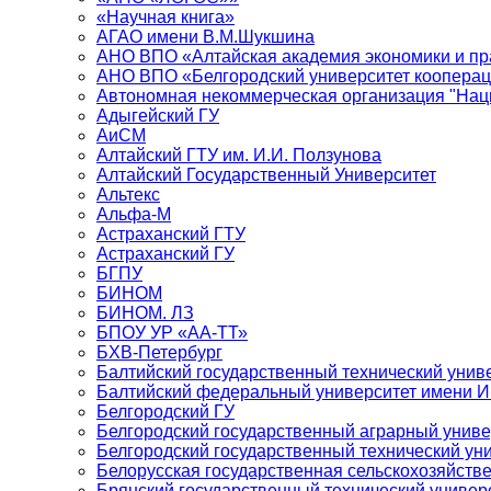
«Научная книга»
АГАО имени В.М.Шукшина
АНО ВПО «Алтайская академия экономики и пра
АНО ВПО «Белгородский университет кооперац
Автономная некоммерческая организация "Нац
Адыгейский ГУ
АиСМ
Алтайский ГТУ им. И.И. Ползунова
Алтайский Государственный Университет
Альтекс
Альфа-М
Астраханский ГТУ
Астраханский ГУ
БГПУ
БИНОМ
БИНОМ. ЛЗ
БПОУ УР «АА-ТТ»
БХВ-Петербург
Балтийский государственный технический унив
Балтийский федеральный университет имени 
Белгородский ГУ
Белгородский государственный аграрный униве
Белгородский государственный технический уни
Белорусская государственная сельскохозяйств
Брянский государственный технический универ