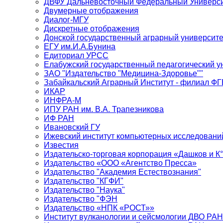
ДВФУ Дальневосточный Федеральный Универси
Двумерные отображения
Диалог-МГУ
Дискретные отображения
Донской государственный аграрный университе
ЕГУ им.И.А.Бунина
Едиториал УРСС
Елабужский государственный педагогический у
ЗАО "Издательство "Медицина-Здоровье""
Забайкальский Аграрный Институт - филиал 
ИКАР
ИНФРА-М
ИПУ РАН им. В.А. Трапезникова
ИФ РАН
Ивановский ГУ
Ижевский институт компьютерных исследовани
Известия
Издательско-торговая корпорация «Дашков и К
Издательство «ООО «Агентство Пресса»
Издательство "Академия Естествознания"
Издательство "КГФИ"
Издательство "Наука"
Издательство "ФЭН
Издательство «НПК «РОСТ»»
Институт вулканологии и сейсмологии ДВО РАН