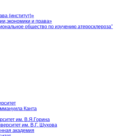
ва (институт)»
ии,экономики и права»
иональное общество по изучению атеросклероза"
ерситет
Иммануила Канта
рситет им. В.Я.Горина
верситет им. В.Г. Шухова
енная академия
ситет