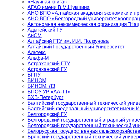
«Научная книга»
АГАО имени В.М.Шукшина
АНО ВПО «Алтайская академия экономики и пра
АНО ВПО «Белгородский университет кооперац
Автономная некоммерческая организация "Нац
Адыгейский ГУ
АиСМ
Алтайский ГТУ им. И.И. Ползунова
Алтайский Государственный Университет
Альтекс
Альфа-М
Астраханский ГТУ
Астраханский ГУ
БГПУ
БИНОМ
БИНОМ. ЛЗ
БПОУ УР «АА-ТТ»
БХВ-Петербург
Балтийский государственный технический унив
Балтийский федеральный университет имени 
Белгородский ГУ
Белгородский государственный аграрный униве
Белгородский государственный технический уни
Белорусская государственная сельскохозяйств
Брянский государственный технический универ