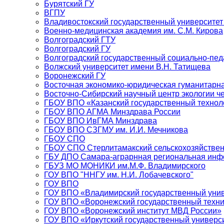
Бурятский ГУ
ВГПУ
Владивостокский государственный университет
Военно-медицинская академия им. С.М. Кирова
Волгоградский ГТУ
Волгоградский ГУ
Волгоградский государственный социально-пед
Волжский университет имени В.Н. Татищева
Воронежский ГУ
Восточная экономико-юридическая гуманитарн
Восточно-Сибирский научный центр экологии 
ГБОУ ВПО «Казанский государственный технол
ГБОУ ВПО АГМА Минздрава России
ГБОУ ВПО ИвГМА Минздрава
ГБОУ ВПО СЗГМУ им. И.И. Мечникова
ГБОУ СПО
ГБОУ СПО Стерлитамакский сельскохозяйстве
ГБУ ДПО Самара-аграрнная региональная инф
ГБУЗ МО МОНИКИ им.М.Ф. Владимирского
ГОУ ВПО "ННГУ им. Н.И. Лобачевского"
ГОУ ВПО
ГОУ ВПО «Владимирский государственный уни
ГОУ ВПО «Воронежский государственный техни
ГОУ ВПО «Воронежский институт МВД России»
ГОУ ВПО «Иркутский государственный универс