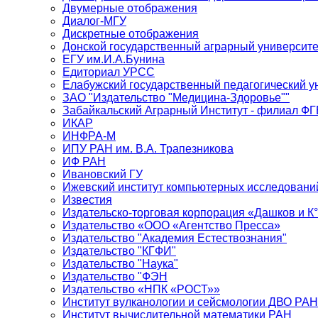
Двумерные отображения
Диалог-МГУ
Дискретные отображения
Донской государственный аграрный университе
ЕГУ им.И.А.Бунина
Едиториал УРСС
Елабужский государственный педагогический у
ЗАО "Издательство "Медицина-Здоровье""
Забайкальский Аграрный Институт - филиал 
ИКАР
ИНФРА-М
ИПУ РАН им. В.А. Трапезникова
ИФ РАН
Ивановский ГУ
Ижевский институт компьютерных исследовани
Известия
Издательско-торговая корпорация «Дашков и К
Издательство «ООО «Агентство Пресса»
Издательство "Академия Естествознания"
Издательство "КГФИ"
Издательство "Наука"
Издательство "ФЭН
Издательство «НПК «РОСТ»»
Институт вулканологии и сейсмологии ДВО РАН
Институт вычислительной математики РАН