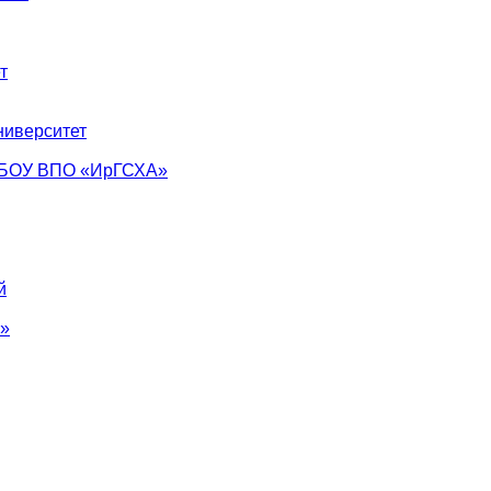
т
ниверситет
ФГБОУ ВПО «ИрГСХА»
й
°»