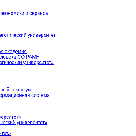
 экономики и сервиса
агогический университет
ая академия
человека СО РАМН
огический университет»
нный техникум
ормационная система
верситет»
ческий университет»
итет»