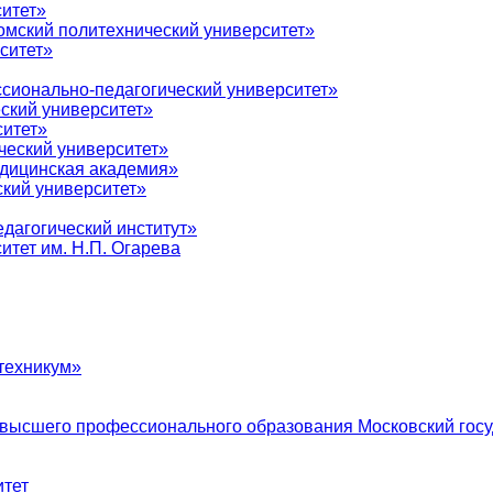
итет»
мский политехнический университет»
ситет»
сионально-педагогический университет»
ский университет»
ситет»
ческий университет»
дицинская академия»
кий университет»
дагогический институт»
тет им. Н.П. Огарева
техникум»
 высшего профессионального образования Московский госу
тет