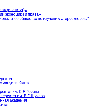
ва (институт)»
ии,экономики и права»
иональное общество по изучению атеросклероза"
ерситет
Иммануила Канта
рситет им. В.Я.Горина
верситет им. В.Г. Шухова
енная академия
ситет