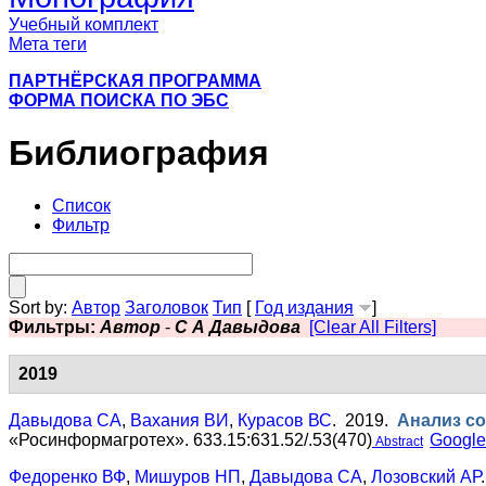
Учебный комплект
Мета теги
ПАРТНЁРСКАЯ ПРОГРАММА
ФОРМА ПОИСКА ПО ЭБС
Библиография
Список
Фильтр
Sort by:
Автор
Заголовок
Тип
[
Год издания
]
Фильтры:
Автор
-
С А Давыдова
[Clear All Filters]
2019
Давыдова СА
,
Вахания ВИ
,
Курасов ВС
. 2019.
Анализ со
«Росинформагротех». 633.15:631.52/.53(470)
Googl
Abstract
Федоренко ВФ
,
Мишуров НП
,
Давыдова СА
,
Лозовский АР