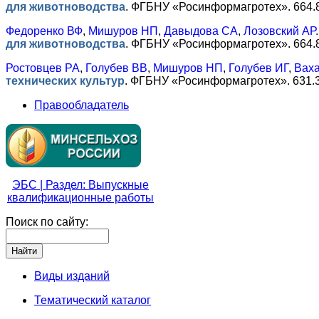
для животноводства
.
ФГБНУ «Росинформагротех». 664.
Федоренко ВФ
,
Мишуров НП
,
Давыдова СА
,
Лозовский АР
для животноводства
.
ФГБНУ «Росинформагротех». 664.
Ростовцев РА
,
Голубев ВВ
,
Мишуров НП
,
Голубев ИГ
,
Вах
технических культур
.
ФГБНУ «Росинформагротех». 631.3
Правообладатель
ЭБС | Раздел: Выпускные
квалификационные работы
Поиск по сайту:
Виды изданий
Тематический каталог