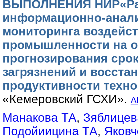
ВЫПОЛНЕНИЯ НИР«Ра
информационно-анали
мониторинга воздейст
промышленности на 
прогнозирования сро
загрязнений и восста
продуктивности техн
«Кемеровский ГСХИ».
A
Манакова ТА
,
Зяблицев
Подойиицина ТА
,
Яковч