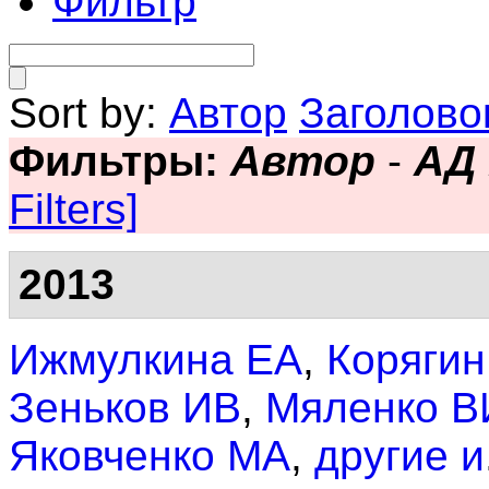
Фильтр
Sort by:
Автор
Заголово
Фильтры:
Автор
-
АД
Filters]
2013
Ижмулкина ЕА
,
Коряги
Зеньков ИВ
,
Мяленко В
Яковченко МА
,
другие и