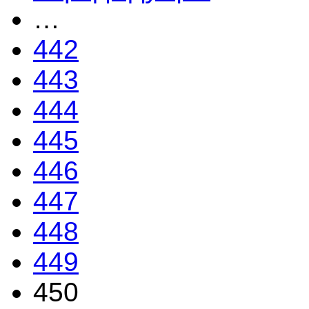
…
442
443
444
445
446
447
448
449
450