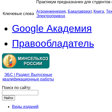
Практикум предназначен для студентов
Агроинженерия
,
Бакалавриат
,
Книга
,
Те
Ключевые слова
Электропривод
Google Академия
Правообладатель
ЭБС | Раздел: Выпускные
квалификационные работы
Поиск по сайту:
Виды изданий