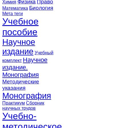
Физика
Право
Химия
Биология
Математика
Мета теги
Учебное
пособие
Научное
издание
Учебный
Научное
комплект
издание.
Монография
Методические
указания
Монография
Практикум
Сборник
научных трудов
Учебно-
методическое